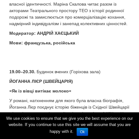
власної ідентичності. Маріна Скалова читає разом із
акторами Театрального простору ТЕО з історії родинної
подорожі та замислюється про комерціалізацію кохання,
надмірний індивідуалізм і занепад колективних цінностей.
Модератор
:
АНДРІЙ ХАЄЦЬКИЙ
Мови
:
французька, російська
19.00–20.30.
Будинок вчених (Горіхова зала)
ЙОГАННА ЛІЄР
(
ШВЕЙЦАРІЯ
)
»
Як із вівці витікає молоко
«
У романі, натхненням для якого була власна біографія,
Йоганна Лієр поєднує історію біженців із Східної Швейцарії
з історією розвитку індустрії та історією міграції ХІХ ст. Це
We use cookies to ensure that we give you the best experience on our
текст про пошук власного коріння. Подорож веде нас аж у
website. If you continue to use this site we will assume that you are
ХІХ ст. у невеличке поселення Донцгаузен у Турґау, до
happy with it.
Ok
України і Ізраїлю.