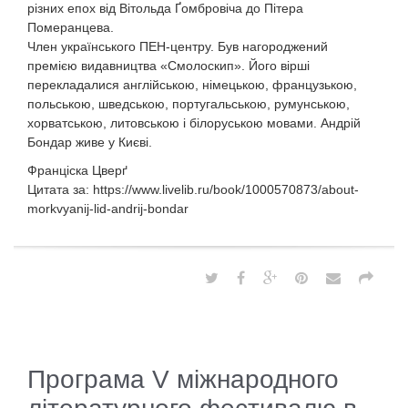
різних епох від Вітольда Ґомбровіча до Пітера
Померанцева.
Член українського ПЕН-центру. Був нагороджений
премією видавництва «Смолоскип». Його вірші
перекладалися англійською, німецькою, французькою,
польською, шведською, португальською, румунською,
хорватською, литовською і білоруською мовами. Андрій
Бондар живе у Києві.
Франціска Цверґ
Цитата за: https://www.livelib.ru/book/1000570873/about-
morkvyanij-lid-andrij-bondar
Програма V міжнародного