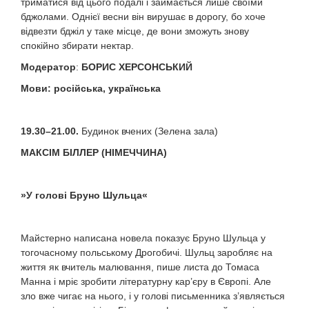
триматися від цього подалі і займається лише своїми
бджолами. Однієї весни він вирушає в дорогу, бо хоче
відвезти бджіл у таке місце, де вони зможуть знову
спокійно збирати нектар.
Модератор
:
БОРИС ХЕРСОНСЬКИЙ
Мови
:
російська
,
українська
19.30–21.00.
Будинок вчених (Зелена зала)
МАКСІМ БІЛЛЕР
(
НІМЕЧЧИНА
)
»
У голові Бруно Шульца
«
Майстерно написана новела показує Бруно Шульца у
тогочасному польському Дрогобичі. Шульц заробляє на
життя як вчитель малювання, пише листа до Томаса
Манна і мріє зробити літературну кар’єру в Європі. Але
зло вже чигає на нього, і у голові письменника з’являється