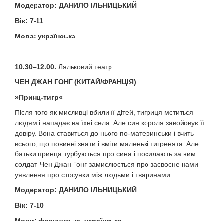
Модератор
:
ДАНИЛО ІЛЬНИЦЬКИЙ
Вік: 7-11
Мова
:
українська
10.30–12.00.
Ляльковий театр
ЧЕН ДЖАН ГОНГ
(КИТАЙ/ФРАНЦІЯ)
»
Принц-тигр
«
Після того як мисливці вбили її дітей, тигриця мститься
людям і нападає на їхні села. Але син короля завойовує її
довіру. Вона ставиться до нього по-материнськи і вчить
всього, що повинні знати і вміти маленькі тигренята. Але
батьки принца турбуються про сина і посилають за ним
солдат. Чен Джан Гонг замислюється про засвоєне нами
уявлення про стосунки між людьми і тваринами.
Модератор
:
ДАНИЛО ІЛЬНИЦЬКИЙ
Вік: 7-10
Мови
:
французька
,
українська