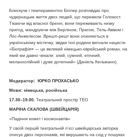
Блискуче і темпераментно Біллер розповідає про
чудернацьке життя двох людей, що пережили Голокост.
Тікаючи від власної брехні, вони переживають низку
пригод, мандруючи між Берліном, Прагою, Тель-Авівом і
Лос-Анжелесом. Врешті-решт вони опиняються в
українському містечку, звідки їхні родини вигнали нацисти.
»Біографія
«
— це великий німецько-єврейський роман, на
який ми давно чекали: злий, сумний, епічний,
меланхолійний і дуже дотепний« (Даніель Кельманн).
Модератор: ЮРКО ПРОХАСЬКО
Мови: німецька, російська
17.30–19.00.
Театральний простір TEO
МАРІНА СКАЛОВА
(
ШВЕЙЦАРІЯ
)
»Падіння комет і космонавтів«
У своїй першій театральній п’єсі швейцарська авторка
описує двох персонажів, які вирушають на схід у пошуках