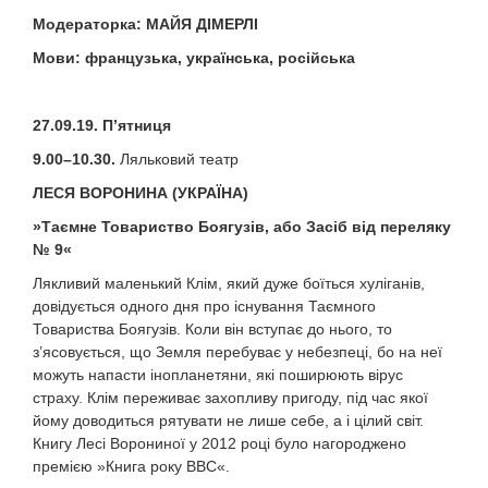
Модераторка
:
МАЙЯ ДІМЕРЛІ
Мови
:
французька, українська, російська
27.09.19. П
’
ятниця
9.00–10.30.
Ляльковий театр
ЛЕСЯ ВОРОНИНА
(
УКРАЇНА
)
»
Таємне Товариство Боягузів, або Засіб від переляку
№ 9
«
Лякливий маленький Клім, який дуже боїться хуліганів,
довідується одного дня про існування Таємного
Товариства Боягузів. Коли він вступає до нього, то
з’ясовується, що Земля перебуває у небезпеці, бо на неї
можуть напасти інопланетяни, які поширюють вірус
страху. Клім переживає захопливу пригоду, під час якої
йому доводиться рятувати не лише себе, а і цілий світ.
Книгу Лесі Ворониної у 2012 році було нагороджено
премією »Книга року ВВС«.