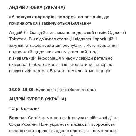
АНДРІЙ ЛЮБКА
(
УКРАЇНА
)
»
У пошуках варварів: подорож до регіонів, де
починаються і закінчуються Балкани
«
Андрій Любка здійснив чимало подорожей поміж Одесою і
Трієстом. Він відвідував столиці і віддалені провінційні
закутки, а також невизнані республіки. Його приватний
подорожній щоденник часом дотепний, іноді
пізнавальний, інформація у ньому завжди ретельно
вивірена. Любка ламає звичні стереотипи і створює
вражаючий портрет Балкан і тамтешніх мешканців.
18.00–19.30.
Будинок вчених (Зелена зала)
АНДРІЙ КУРКОВ
(
УКРАЇНА
)
»
Сірі бджоли
«
Бджоляр Сергій намагається ігнорувати військові дії на
Сході України. Поки українські військові і проросійські
сепаратисти стріляють одне в одного, він намагається