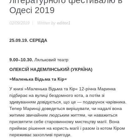
літературного фестивалю в
Одесі 2019
02/09/2019
Written by
editor1
25.09.19.
СЕРЕДА
9.00–10.30.
Ляльковий театр
ОЛЕКСІЙ НАДЕМЛІНСЬКИЙ (УКРАЇНА)
»Маленька Відьма та Кір«
У книзі »Маленька Відьма та Кір« 12-річна Маринка
підбирає на вулиці бездомного кота, а потім зі
здивуванням довідується, що це — подарунок чарівника.
Тепер Маринці доведеться вирішувати, чи надалі вона
житиме звичайним людським життям, чи наважиться
присвятити себе старовинному мистецтву магії. Вона
приймає рішення на користь магії і разом із котом Кіром
переживає захопливі пригоди.