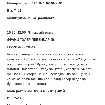
Модераторка
:
ГАЛИНА ДОЛЬНИК
Вік:
7–11
Мови: українська
, р
осійська
10.30–12.00
. Ляльковий театр
ФРАНЦ ГОЛЕР
(
ШВЕЙЦАРІЯ
)
»Велика книжка«
Чому у Швейцарії так багато гір? Чи можна гнома
завдовжки 1,89 метри все ще вважати гномом? І де точно
розташовано рай? Франц Голер ставить найдивніші
питання і виплітає з них дитячі історії, сповнені гумору і
фантазії. 91 історія: кожна несподіваніша за іншу, кожну
хочеться прочитати ще раз. Франц Голер додає до
буденності незнані деталі.
Модератор: ДАНИЛО ІЛЬНИЦЬКИЙ
Вік: 7–12