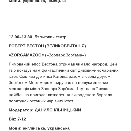
Мови: українська, німецька
12.00–13.30.
Ляльковий театр
РОБЕРТ ВЕСТОН
(
ВЕЛИКОБРИТАНІЯ
)
»
ZORGAMAZOO
«
(»Зоопарк Зорґама«)
Римований епос Вестона отримав чимало нагород. Цей
твір показує нам фантастичний світ дивовижних чарівних
істот. Смілива дівчинка Катріна разом зі своїм другом,
Зорґелем Мортімером, вирушає на пошуки зниклих
мешканців міста Зоопарк Зорґама. І тут на неї чекає
найбільша пригода: визволення викраденого Зорґеля і
порятунок останніх чарівних істот.
Модератор: ДАНИЛО ІЛЬНИЦЬКИЙ
Вік: 7-12
Мови: англійська, українська