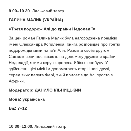
9.00–10.30.
Ляльковий театр
ГАЛИНА МАЛИК
(УКРАЇНА)
»
Третя подорож Алі до країни Недоладії
«
За цей роман Галина Малик була нагороджена премією
імені Олександра Копиленка. Книга розповідає про третю
подорож дівчинки на ім’я Аля. Разом зі своїм другом
Сашком вони поспішають на допомогу друзям із країни
Недоладії, якими керує королева Ябільшенебуду. У
здійсненні цієї місії їм допомагають старі і нові друзі,
серед яких папуга Фері, який прилетів до Алі просто з
Африки.
Модератор
:
ДАНИЛО ІЛЬНИЦЬКИЙ
Мова
:
українська
Вік:
7–12
10.30–12.00.
Ляльковий театр