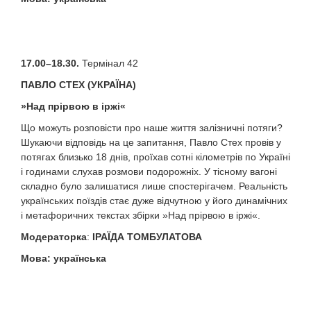
17.00–18.30.
Термінал 42
ПАВЛО СТЕХ
(
УКРАЇНА
)
»
Над прірвою в іржі
«
Що можуть розповісти про наше життя залізничні потяги?
Шукаючи відповідь на це запитання, Павло Стех провів у
потягах близько 18 днів, проїхав сотні кілометрів по Україні
і годинами слухав розмови подорожніх. У тісному вагоні
складно було залишатися лише спостерігачем. Реальність
українських поїздів стає дуже відчутною у його динамічних
і метафоричних текстах збірки »Над прірвою в іржі«.
Модераторка
:
ІРАЇДА ТОМБУЛАТОВА
Мова
:
українська