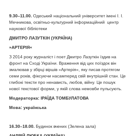
9.30–11.00.
Одеський національний університет імені І. І.
Мечникова, освітньо-культурний інформаційний центр
наукової бібліотеки
ДМИТРО ЛАЗУТКІН (УКРАЇНА)
»
АРТЕРІЯ
«
З 2014 року журналіст і поет Дмитро Лазуткін їздив на
фронт на Сході України. Враження від цих поїздок він
змалював у збірці віршів »Артерія«, яку писав протягом
семи років, фіксуючи насамперед свій внутрішній стан. Це
глибокі тексти про ненависть, любов, війну. Це пошук
нової текстової форми, у якій слова немовби пульсують.
Модераторка
:
ІРАЇДА ТОМБУЛАТОВА
Мова
:
українська
16.30–18.00.
Будинок вчених (Зелена зала)
АНДРІЙ ЛЮБКА (УКРАЇНА)