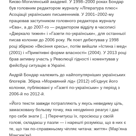
Києво-Могилянській академії. У 1998–2000 роках Бондар
був головним редактором журналу »Література плюс«
Асоціації українських письменників. У 2001–2002-му
працював заступником головного редактора журналу
»Єва«, а до 2007-го — редактором відділу в часописі
»Дзеркало тижня« і »Газети по-українськи«, для останньої
писав колонки до 2006 року. Як поет дебютував у 1998
році збіркою »Весіння єресь«, потім вийшли »Істина і мед«
(2001) і »Примітивні форми власності« (2004). У 2013 році
брав активну участь у Революції гідності і коментував у
фейсбуці ситуацію в Україні.
Андрій Бондар належить до найпопулярніших українських
блогерів. Збірка »Морквяний лід« (2012) об’єднує його
колонки, публіковані у »Газеті по-українськи« у період з
2006-й по 2012-й.
»Його тексти завжди потрапляють у якусь невидиму ціль,
замасковану больову точку, яка неодмінно реагує і дає
про себе знати […] Перечитуєш їх, просіюєш у своїй
голові, складаєш у пазли — і нарешті розумієш, що в них є
те, що так по-справжньому чіпляє читача: життя« (Мар’яна
Максим’як).