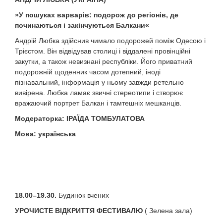
»
У пошуках варварів: подорож до регіонів, де
починаються і закінчуються Балкани
«
Андрій Любка здійснив чимало подорожей поміж Одесою і
Трієстом. Він відвідував столиці і віддалені провінційні
закутки, а також невизнані республіки. Його приватний
подорожній щоденник часом дотепний, іноді
пізнавальний, інформація у ньому завжди ретельно
вивірена. Любка ламає звичні стереотипи і створює
вражаючий портрет Балкан і тамтешніх мешканців.
Модераторка: ІРАЇДА ТОМБУЛАТОВА
Мова: українська
18.00–19.30.
Будинок вчених
УРОЧИСТЕ ВІДКРИТТЯ ФЕСТИВАЛЮ
( Зелена зала)