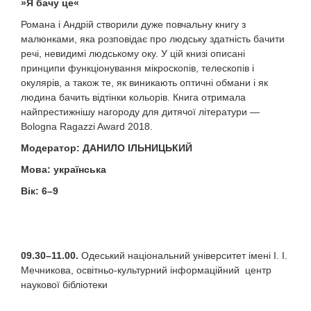
»Я бачу це«
Романа і Андрій створили дуже повчальну книгу з
малюнками, яка розповідає про людську здатність бачити
речі, невидимі людському оку. У цій книзі описані
принципи функціонування мікроскопів, телескопів і
окулярів, а також те, як виникають оптичні обмани і як
людина бачить відтінки кольорів. Книга отримала
найпрестижнішу нагороду для дитячої літератури —
Bologna Ragazzi Award 2018.
Модератор
:
ДАНИЛО ІЛЬНИЦЬКИЙ
Мова
:
українська
Вік:
6–9
09
.
3
0–11.
0
0.
Одеський національний університет імені І. І.
Мечникова, освітньо-культурний інформаційний центр
наукової бібліотеки