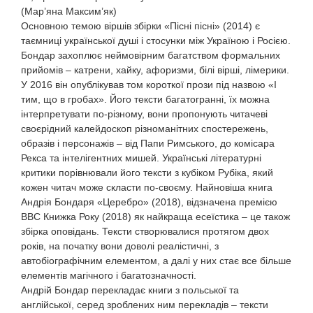
(Мар’яна Максим’як)
Основною темою віршів збірки «Пісні пісні» (2014) є
таємниці української душі і стосунки між Україною і Росією.
Бондар захоплює неймовірним багатством формальних
прийомів – катрени, хайку, афоризми, білі вірші, лімерики.
У 2016 він опублікував том короткої прози під назвою «І
тим, що в гробах». Його тексти багатогранні, їх можна
інтерпретувати по-різному, вони пропонують читачеві
своєрідний калейдоскоп різноманітних спостережень,
образів і персонажів – від Папи Римського, до комісара
Рекса та інтелігентних мишей. Українські літературні
критики порівнювали його тексти з кубіком Рубіка, який
кожен читач може скласти по-своєму. Найновіша книга
Андрія Бондаря «Церебро» (2018), відзначена премією
BBC Книжка Року (2018) як найкраща есеїстика – це також
збірка оповідань. Тексти створювалися протягом двох
років, на початку вони доволі реалістичні, з
автобіографічним елементом, а далі у них стає все більше
елементів магічного і багатозначності.
Андрій Бондар перекладає книги з польської та
англійської, серед зроблених ним перекладів – тексти