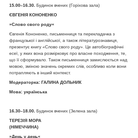
15.00–16.30.
Будинок вчених (Горіхова зала)
ЄВГЕНІЯ КОНОНЕНКО
»
Слово свого роду
«
Євгенія Кононенко, письменниця та перекладачка з
французької і англійської, а також літературознавиця,
презентує книгу «Слово свого роду». Це автобіографічні
есеї, у яких вона розмірковує про власне походження, те,
що її сформувало. Також письменниця замислюється над
мовою, зміною значень окремих слів, особливо коли вони
потрапляють в інший контекст.
Модераторка
:
ГАЛИНА ДОЛЬНИК
Мова: українська
16.30–
1
8.00.
Будинок вчених (Зелена зала)
ТЕРЕЗІЯ МОРА
(НІМЕЧЧИНА)
»День у день«