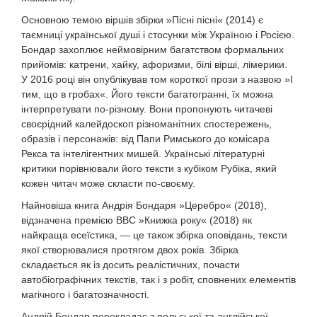
Основною темою віршів збірки »Пісні пісні« (2014) є
таємниці української душі і стосунки між Україною і Росією.
Бондар захоплює неймовірним багатством формальних
прийомів: катрени, хайку, афоризми, білі вірші, лімерики.
У 2016 році він опублікував том короткої прози з назвою »І
тим, що в гробах«. Його тексти багатогранні, їх можна
інтерпретувати по-різному. Вони пропонують читачеві
своєрідний калейдоскоп різноманітних спостережень,
образів і персонажів: від Папи Римського до комісара
Рекса та інтелігентних мишей. Українські літературні
критики порівнювали його тексти з кубіком Рубіка, який
кожен читач може скласти по-своєму.
Найновіша книга Андрія Бондаря »Церебро« (2018),
відзначена премією BBC »Книжка року« (2018) як
найкраща есеїстика, — це також збірка оповідань, тексти
якої створювалися протягом двох років. Збірка
складається як із досить реалістичних, почасти
автобіографічних текстів, так і з робіт, сповнених елементів
магічного і багатозначності.
Андрій Бондар перекладає з польської та англійської,