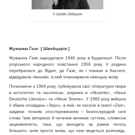
© Isolde Ohlbaum
Жужанна Ґазе [ Швейцарія ]
Жужанна Ґазе народилася 1946 року в Будапешті. Після
угорського народного повстання 1956 року її родина
перебралася до Відня, де Ґазе, як і пізніше в Касселі,
відвідувала гімназію, в якій опановувала німецьку мову.
Починаючи з 1969 року, публікувала свої літературні твори
в антологіях та часописах, зокрема в «Akzente», «Neue
Deutsche Literatur» та «Neue Sirene». У 1983 році вийшла
її збірка оповідань «Зеро», в якій, як писали в газеті «Zeit»,
завдяки точним спостереженням і безпосередній силі
слова “між авторкою й читачем виникає суттєва, словесна
зацікавленість, така, що виходить за рамки чогось
більшого, аніж просто мова, що нею ведеться розповідь.