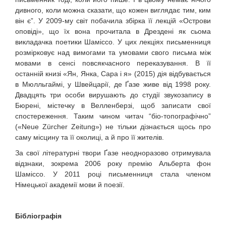
дивного, коли можна сказати, що кожен виглядає тим, ким
він є”. У 2009-му світ побачила збірка її лекцій «Острови
оповіді», що їх вона прочитала в Дрездені як сьома
викладачка поетики Шаміссо. У цих лекціях письменниця
розмірковує над вимогами та умовами свого письма між
мовами в сенсі повсякчасного переказування. В її
останній книзі «Ян, Янка, Сара і я» (2015) дія відбувається
в Мюлльгаймі, у Швейцарії, де Ґазе живе від 1998 року.
Двадцять три особи вирушають до студії звукозапису в
Бюрені, містечку в Велленберзі, щоб записати свої
спостереження. Таким чином читач “біо-топографічно”
(«Neue Zürcher Zeitung») не тільки дізнається щось про
саму місцину та її околиці, а й про її жителів.
За свої літературні твори Ґазе неодноразово отримувала
відзнаки, зокрема 2006 року премію Альберта фон
Шаміссо. У 2011 році письменниця стала членом
Німецької академії мови й поезії.
Бібліографія