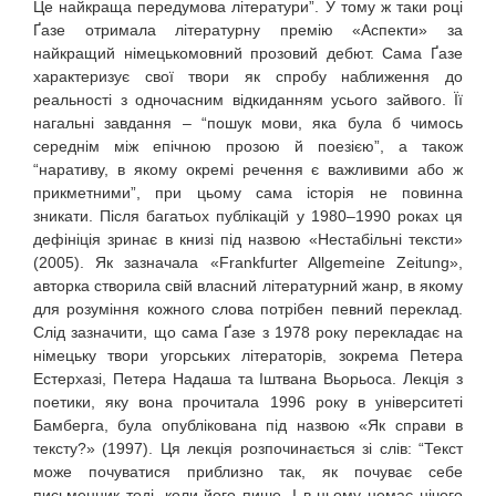
Це найкраща передумова літератури”. У тому ж таки році
Ґазе отримала літературну премію «Аспекти» за
найкращий німецькомовний прозовий дебют. Сама Ґазе
характеризує свої твори як спробу наближення до
реальності з одночасним відкиданням усього зайвого. Її
нагальні завдання – “пошук мови, яка була б чимось
середнім між епічною прозою й поезією”, а також
“наративу, в якому окремі речення є важливими або ж
прикметними”, при цьому сама історія не повинна
зникати. Після багатьох публікацій у 1980–1990 роках ця
дефініція зринає в книзі під назвою «Нестабільні тексти»
(2005). Як зазначала «Frankfurter Allgemeine Zeitung»,
авторка створила свій власний літературний жанр, в якому
для розуміння кожного слова потрібен певний переклад.
Слід зазначити, що сама Ґазе з 1978 року перекладає на
німецьку твори угорських літераторів, зокрема Петера
Естерхазі, Петера Надаша та Іштвана Вьорьоса. Лекція з
поетики, яку вона прочитала 1996 року в університеті
Бамберга, була опублікована під назвою «Як справи в
тексту?» (1997). Ця лекція розпочинається зі слів: “Текст
може почуватися приблизно так, як почуває себе
письменник тоді, коли його пише. І в цьому немає нічого