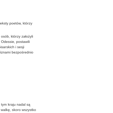
eksty poetów, którzy
osób, którzy założyli
Odessie, postawili
sarskich i sesji
iznami bezpośrednio
 tym kraju nadal są
ć walkę, skoro wszystko