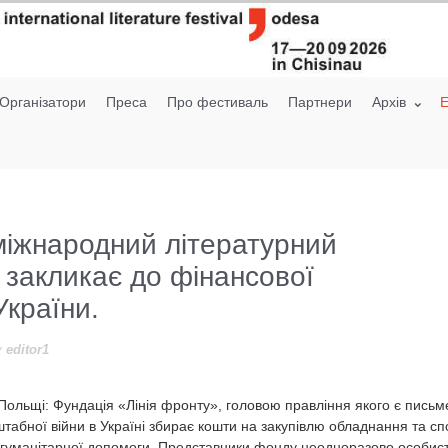
Організатори
Преса
Про фестиваль
Партнери
Архiв
E
міжнародний літературний
закликає до фінансової
України.
y
editor1
ольщі: Фундація «Лінія фронту», головою правління якого є пись
штабної війни в Україні збирає кошти на закупівлю обладнання та 
 гуманітарної допомоги. Представники фонду неодноразово особисто