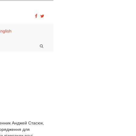
nglish
менник Анджей Стасюк,
спорядження для
 відвозили речі,