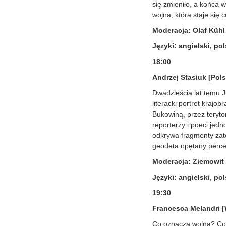
się zmieniło, a końca w
wojna, która staje się
Moderacja: Olaf Kühl
Języki: angielski, pol
18:00
Andrzej Stasiuk [Pols
Dwadzieścia lat temu J
literacki portret kraj
Bukowiną, przez teryto
reporterzy i poeci jed
odkrywa fragmenty zato
geodeta opętany perce
Moderacja: Ziemowit
Języki: angielski, pol
19:30
Francesca Melandri [
Co oznacza wojna? Co s