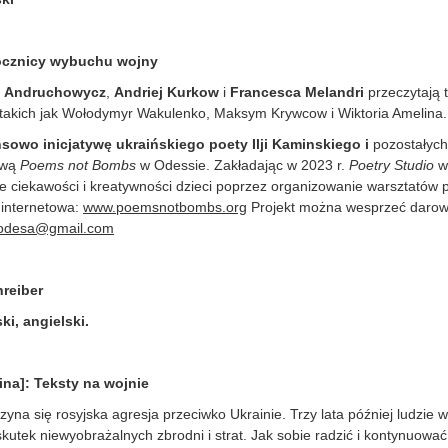
 rocznicy wybuchu wojny
ij Andruchowycz
,
Andriej Kurkow
i
Francesca Melandri
przeczytają t
, takich jak Wołodymyr Wakulenko, Maksym Krywcow i Wiktoria Amelina.
sowo inicjatywę ukraińskiego poety Ilji Kaminskiego i
pozostałych 
ową
Poems not Bombs
w Odessie. Zakładając w 2023 r.
Poetry Studio
w 
e ciekawości i kreatywności dzieci poprzez organizowanie warsztatów pi
a internetowa:
www.poemsnotbombs.org
Projekt można wesprzeć darow
odesa@gmail.com
hreiber
ki, angielski.
ina]: Teksty na wojnie
yna się rosyjska agresja przeciwko Ukrainie. Trzy lata później ludzie w
 skutek niewyobrażalnych zbrodni i strat. Jak sobie radzić i kontynuowa