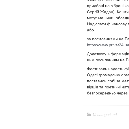
придбані на зібрані к
Сергій Жадан). Кошти 
мету: машини, обладна
Надіслати фінансову 
або
за посиланнями на Fa
https://www.privat24.u
Додаткову інформацію
цим посиланням на P
Фестиваль надасть фіна
Одесі громадську орга
поставили собі за мет
віршів та поетичні чит
безпосередньо через 
Uncategorised