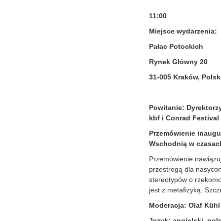
11:00
Miejsce wydarzenia:
Pałac Potockich
Rynek Główny 20
31-005 Kraków, Polsk
Powitanie: Dyrektorz
kbf i Conrad Festival
Przemówienie inaugu
Wschodnią w czasac
Przemówienie nawiązuj
przestrogą dla nasycon
stereotypów o rzekomo 
jest z metafizyką. Szc
Moderacja: Olaf Kühl
Język: angielski, pol