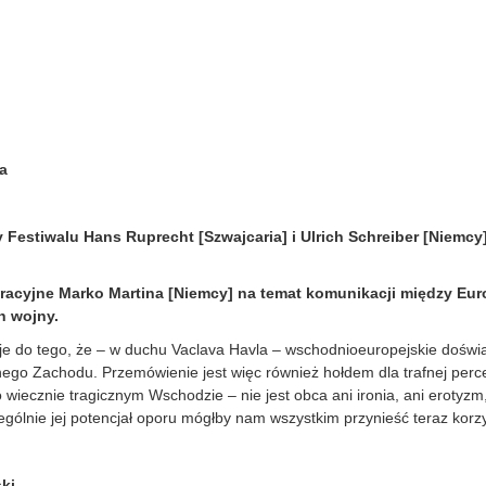
a
y Festiwalu Hans Ruprecht [Szwajcaria] i Ulrich Schreiber [Niemc
racyjne Marko Martina [Niemcy] na temat komunikacji między Eur
h wojny.
e do tego, że – w duchu Vaclava Havla – wschodnioeuropejskie doświa
ego Zachodu. Przemówienie jest więc również hołdem dla trafnej perce
wiecznie tragicznym Wschodzie – nie jest obca ani ironia, ani erotyz
zególnie jej potencjał oporu mógłby nam wszystkim przynieść teraz korzy
ski