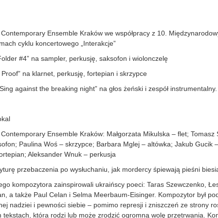
a Contemporary Ensemble Kraków we współpracy z 10. Międzynarodo
mach cyklu koncertowego „Interakcje”
 Folder #4” na sampler, perkusję, saksofon i wiolonczelę
 Proof” na klarnet, perkusję, fortepian i skrzypce
Sing against the breaking night” na głos żeński i zespół instrumentalny.
okal
 Contemporary Ensemble Kraków: Małgorzata Mikulska – flet; Tomasz 
ofon; Paulina Woś – skrzypce; Barbara Mglej – altówka; Jakub Gucik –
ortepian; Aleksander Wnuk – perkusja
turę przebaczenia po wysłuchaniu, jak mordercy śpiewają pieśni bies
go kompozytora zainspirowali ukraińscy poeci: Taras Szewczenko, Łes
dan, a także Paul Celan i Selma Meerbaum-Eisinger. Kompozytor był 
 nadziei i pewności siebie – pomimo represji i zniszczeń ze strony ros
ch tekstach, która rodzi lub może zrodzić ogromną wolę przetrwania. K