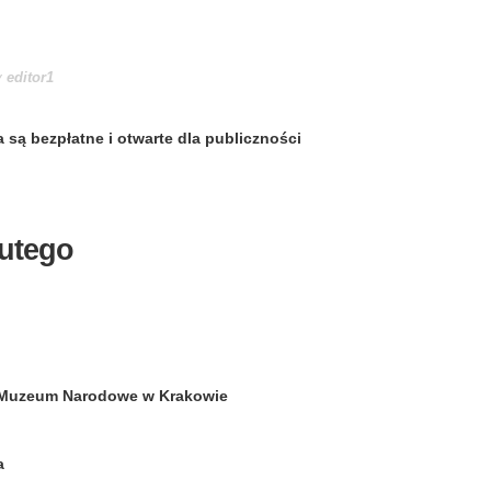
y
editor1
 są bezpłatne i otwarte dla publiczności
lutego
: Muzeum Narodowe w Krakowie
2 Polska