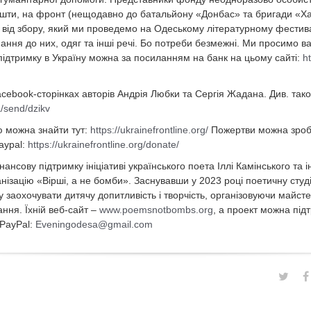
ошти, на фронт (нещодавно до батальйону «Донбас» та бригади «Хар
від збору, який ми проведемо на Одеському літературному фестивал
ння до них, одяг та інші речі. Бо потреби безмежні. Ми просимо в
підтримку в Україну можна за посиланням на банк на цьому сайті:
ht
cebook-сторінках авторів Андрія Любки та Сергія Жадана. Див. так
a/send/dzikv
 можна знайти тут:
https://ukrainefrontline.org/
Пожертви можна зроб
aypal:
https://ukrainefrontline.org/donate/
нсову підтримку ініціативі українського поета Іллі Камінського та і
нізацію «Вірші, а не бомби». Заснувавши у 2023 році поетичну студ
у заохочувати дитячу допитливість і творчість, організовуючи майст
ання. Їхній веб-сайт –
www.poemsnotbombs.org
, а проект можна пі
PayPal:
Eveningodesa@gmail.com