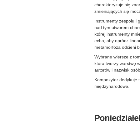
charakteryzuje się zaa
zmieniających się moc
Instrumenty zespołu i 
nad tym utworem charak
której instrumenty mni
echa, aby oprócz linea
metamorfozą odcieni b
Wybrane wiersze z tom
która tworzy warstwę w
autorów i nazwisk osób
Kompozytor dedykuje sw
międzynarodowe.
Poniedziałe