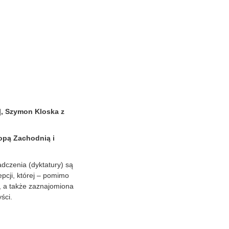
y], Szymon Kloska z
opą Zachodnią i
dczenia (dyktatury) są
pcji, której – pomimo
m, a także zaznajomiona
ści.