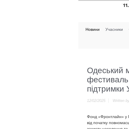
Новини
Учасники
Одеський 
фестиваль 
підтримки 
12/02/2025
Written b
Фонд «Фронтлайн» у П
від початку повномас
захисту населення та