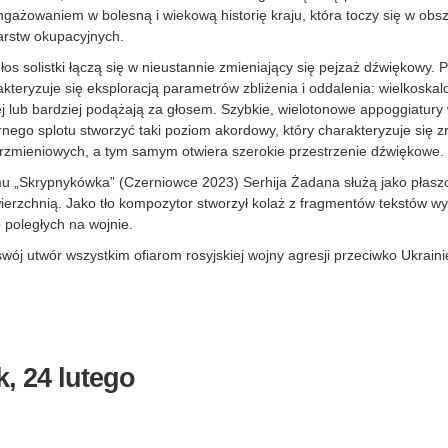
ngażowaniem w bolesną i wiekową historię kraju, która toczy się w obsz
arstw okupacyjnych.
głos solistki łączą się w nieustannie zmieniający się pejzaż dźwiękowy
teryzuje się eksploracją parametrów zbliżenia i oddalenia: wielkoskal
ej lub bardziej podążają za głosem. Szybkie, wielotonowe appoggiatury 
rnego splotu stworzyć taki poziom akordowy, który charakteryzuje się 
rzmieniowych, a tym samym otwiera szerokie przestrzenie dźwiękowe.
u „Skrypnykówka” (Czerniowce 2023) Serhija Żadana służą jako płaszc
ierzchnią. Jako tło kompozytor stworzył kolaż z fragmentów tekstów w
 poległych na wojnie.
ój utwór wszystkim ofiarom rosyjskiej wojny agresji przeciwko Ukraini
k, 24 lutego