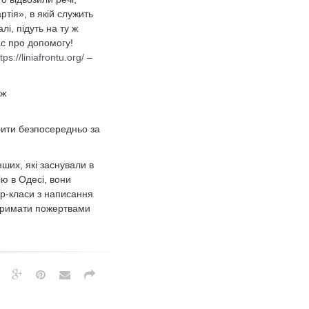
тія», в якій служить
і, підуть на ту ж
ас про допомогу!
tps://liniafrontu.org/
–
ож
ити безпосередньо за
нших, які заснували в
ію в Одесі, вони
ер-класи з написання
дтримати пожертвами