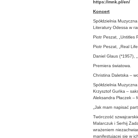
https://mnk.pl/en/
Koncert
Spółdzielnia Muzyczn
Literatury Odessa w ra
Piotr Peszat, „Untitles
Piotr Peszat, „Real Life
Daniel Glaus (*1957), „
Premiera światowa.
Christina Daletska – w
Spółdzielnia Muzyczna
Krzysztof Guńka – saks
Aleksandra Płaczek – f
„Jak mam napisać party
Twórczość szwajcarskie
Malarczuk i Serhij Ża
wrażeniem niezachwianej
manifestującej się w i