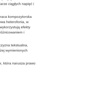
arze ciągłych napięć i
. Praca kompozytorska
owa heterofonia, w
wykorzystują efekty
zróżnicowaniem i
zyzna tekstualna,
yżej wymienionych
e, która narusza prawo