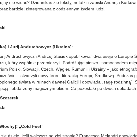
ojny nie widać? Dziennikarskie teksty, notatki i zapiski Andrieja Kurko
 coraz bardziej zintegrowana z codziennym życiem ludzi.
ski
ka] i Jurij Andruchowycz [Ukraina]:
urij Andruchowycz i Andrzej Stasiuk opublikowali dwa eseje o Europie
obrazu, który wspólnie przemierzyli. Podróżując pieszo i samochodem mi
rium Polski, Słowacji, Czech, Węgier, Rumunii i Ukrainy – jako etnograf
nocześnie – stworzyli nowy teren: literacką Europę Środkową. Podczas
pionego świata w ruinach dawnej Galicji i opowiada „sagę rodzinną”, St
pcją i obdarzony magicznym okiem. Co pozostało po dwóch dekadach z
 Szczerek
ski
Włochy]: „Cold Feet”
ię dzieje, jeśli walczysz po złej stronie? Francesca Melandri opowiada