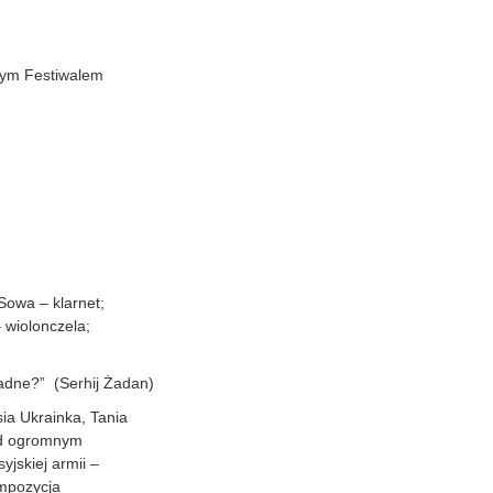
wym Festiwalem
Sowa – klarnet;
 wiolonczela;
iadne?” (Serhij Żadan)
ia Ukrainka, Tania
pod ogromnym
yjskiej armii –
ompozycja