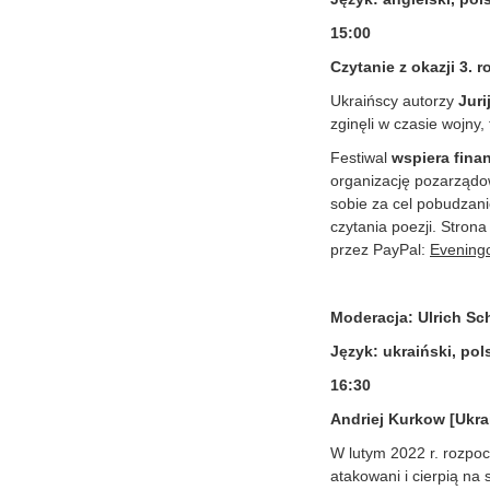
15:00
Czytanie z okazji 3.
Ukraińscy autorzy
Jur
zginęli w czasie wojny
Festiwal
wspiera finan
organizację pozarząd
sobie za cel pobudzani
czytania poezji. Stron
przez PayPal:
Evening
Moderacja: Ulrich Sc
Język: ukraiński, pols
16:30
Andriej Kurkow [Ukra
W lutym 2022 r. rozpocz
atakowani i cierpią na