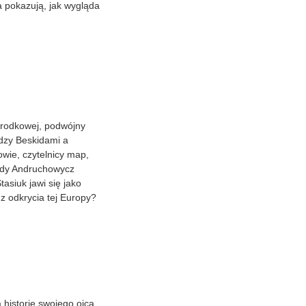
wa pokazują, jak wygląda
 Środkowej, podwójny
ędzy Beskidami a
owie, czytelnicy map,
 gdy Andruchowycz
asiuk jawi się jako
 odkrycia tej Europy?
 historię swojego ojca