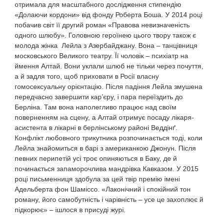
отримала для масштабного дослідження стипендію
«Долаючи кордони» від фонду Роберта Боша. У 2014 році
побачив світ її другий роман «Правова невизначеність
одного шлюбу». Головною героїнею цього твору також є
молода жінка Лейла з Азербайджану. Вона – танцівниця
московського Великого театру. Її чоловік – психіатр на
ймення Алтай. Вони уклали шлюб не тільки через почуття,
а й задля того, щоб приховати в Росії власну
гомосексуальну орієнтацію. Після падіння Лейла змушена
передчасно завершити кар’єру, і пара переїздить до
Берліна. Там вона наполегливо працює над своїм
поверненням на сцену, а Алтай отримує посаду лікаря-
асистента в лікарні в берлінському районі Веддінґ.
Конфлікт любовного трикутника розпочинається тоді, коли
Лейла знайомиться в барі з американкою Джонун. Після
певних перипетій усі троє опиняються в Баку, де й
починається запаморочлива мандрівка Кавказом. У 2015
році письменниця здобула за цей твір премію імені
Адельберта фон Шаміссо. «Лаконічний і спокійний тон
роману, його самобутність і чарівність – усе це захоплює й
підкорює» – ішлося в присуді журі.