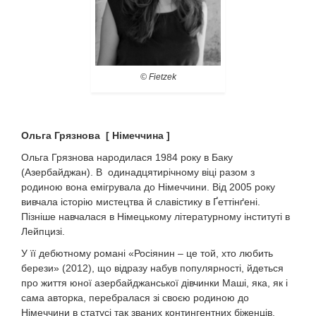
© Fietzek
Ольга Грязнова [ Німеччина ]
Ольга Грязнова народилася 1984 року в Баку
(Азербайджан). В одинадцятирічному віці разом з
родиною вона емігрувала до Німеччини. Від 2005 року
вивчала історію мистецтва й славістику в Ґеттінґені.
Пізніше навчалася в Німецькому літературному інституті в
Лейпцизі.
У її дебютному романі «Росіянин – це той, хто любить
берези» (2012), що відразу набув популярності, йдеться
про життя юної азербайджанської дівчинки Маші, яка, як і
сама авторка, перебралася зі своєю родиною до
Німеччини в статусі так званих контингентних біженців.