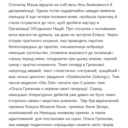
Спочатку Маша відчула на собі весь біль безмовності й
дискримінації. Однак потім надзвичайно швидко вивчила
німецьку й іще чотири іноземні мови, пройшла практику й
стала готуватися до того, щоб зробити кар’єру в
Організації Об’єднаних Націй. Про стосунки з чоловіками
вона взагалі не думала, аж доки не зустріла Еліаса. Через
історію трагічного кохання, яка приводить героїню
безпосередньо до Ізраїлю, письменниця зображує
німецьке суспільство, сповнене ворожості до іноземців і
страху перед ними, поєднуючи при цьому комізм, чорний
гумор і трагічні елементи. Темп оповіді в Грязнової
напрочуд жвавий, текст стилістично «потужний, граційний і
має сильні діалоги» (видання «Süddeutsche Zeitung»). Тим
часом видання «Die Zeit» писало про її роман таке:
«Ольга Грязнова є нервом своєї генерації. Серед
німецьких літературних дебютів уже давно не було таких
історично свіжих і жорстких романів». Твір був відзначений
премією Клауса Міхаеля Кюне, премією Анни Зегерс,
номінований на Німецьку книжкову премію, а також
адаптований для постановки на сцені. Ольга Грязнова,
яка завжди педантично опрацьовує сюжети своїх творів,