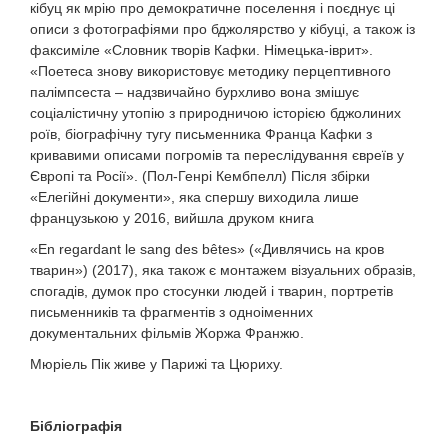
кібуц як мрію про демократичне поселення і поєднує ці
описи з фотографіями про бджолярство у кібуці, а також із
факсиміле «Словник творів Кафки. Німецька-іврит».
«Поетеса знову використовує методику перцептивного
палімпсеста – надзвичайно бурхливо вона змішує
соціалістичну утопію з природничою історією бджолиних
роїв, біографічну тугу письменника Франца Кафки з
кривавими описами погромів та переслідування євреїв у
Європі та Росії». (Пол-Генрі Кембпелл) Після збірки
«Елегійні документи», яка спершу виходила лише
французькою у 2016, вийшла друком книга
«En regardant le sang des bêtes» («Дивлячись на кров
тварин») (2017), яка також є монтажем візуальних образів,
спогадів, думок про стосунки людей і тварин, портретів
письменників та фрагментів з одноіменних
документальних фільмів Жоржа Франжю.
Мюріель Пік живе у Парижі та Цюриху.
Бібліографія