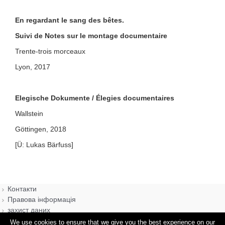
En regardant le sang des bêtes.
Suivi de Notes sur le montage documentaire
Trente-trois morceaux
Lyon, 2017
Elegische Dokumente / Élegies documentaires
Wallstein
Göttingen, 2018
[Ü: Lukas Bärfuss]
Контакти
Правова інформація
захист даних
We use cookies to ensure that we give you the best experience on our