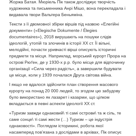
Жоржа Батая. Мюріель Пік також досліджує творчість
художника та письменника Анрі Мішо, вона перекладала і
видавала твори Вальтера Беньяміна.
Тексти з її двомовної збірки віршів під назвою «Елегійні
документи» («Elegische Dokumente / Élegies
documentaires»), 2018 вирушають на пошуки слідів
ідеологій, утопій та злочинів в історії ХХ ст. Її вільні,
мелодійні, почасти уривчасті вірші описують історичні
предмети та місця. Наприклад, морський курорт Прора на
острові Рюґен, де у 1930-х р.р. було місце для відпочинку
організації «Сила через радість», а завершили будувати
це місце, коли у 1939 почалася Друга світова війна.
І якщо не вдалося здійснити план створення масового
курорту на понад 20 000 людей, то згодом цю забудову
було використано як лазарет і казарми, що цілком
вкладається в певні аспекти ідеології ХХ ст.
«Туризм завжди однаковий\ ті самі острови\ та ж сіль, те
саме сонце\ ті самі жести (…) Туризм – це індустрія
однаковості». Поглядом історикині, робота якої
насамперед пов’язана з дослідами в архівах, Пік описує