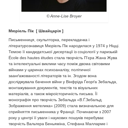
©
Anne-Lise Broyer
Мюріель Пік [ Швайцарія ]
Письменниця, скульпторка, перекладачка і
літературознавиця Мюріель Пік народилася у 1974 у Ніцці.
Темою її кандидатської дисертації із соціології у паризькій
École des hautes études стала творчість П’єра Жана Жува
та інтелектуальні виклики часу поміж двома світовими
війнами у царинах психоаналізу, політичної
заанґажованості літераторів та ін. Згодом вона
досліджувала бачення війни у Вінфріда Ґеорґа Зебальда,
монтажування документів, текстів та візуальних
матеріалів, а також мікроісторичність письма. Її
монографія про творчість Зебальда «В.Ґ.Зебальд.
Зображення метелика» (2009) стала визначальною для
сприйняття письменника у Франції. Починаючи з 2007
року у центрі її уваги і наукових пошуків перебуває
творчість Вальтера Беньяміна, Стефана Малларме і