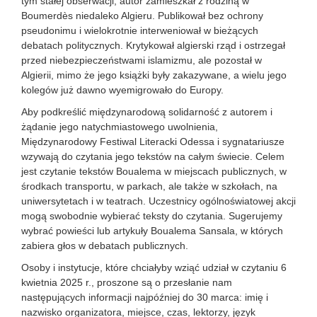
tym stałej obserwacji, autor zamieszkał z rodziną w
Boumerdès niedaleko Algieru. Publikował bez ochrony
pseudonimu i wielokrotnie interweniował w bieżących
debatach politycznych. Krytykował algierski rząd i ostrzegał
przed niebezpieczeństwami islamizmu, ale pozostał w
Algierii, mimo że jego książki były zakazywane, a wielu jego
kolegów już dawno wyemigrowało do Europy.
Aby podkreślić międzynarodową solidarność z autorem i
żądanie jego natychmiastowego uwolnienia,
Międzynarodowy Festiwal Literacki Odessa i sygnatariusze
wzywają do czytania jego tekstów na całym świecie. Celem
jest czytanie tekstów Boualema w miejscach publicznych, w
środkach transportu, w parkach, ale także w szkołach, na
uniwersytetach i w teatrach. Uczestnicy ogólnoświatowej akcji
mogą swobodnie wybierać teksty do czytania. Sugerujemy
wybrać powieści lub artykuły Boualema Sansala, w których
zabiera głos w debatach publicznych.
Osoby i instytucje, które chciałyby wziąć udział w czytaniu 6
kwietnia 2025 r., proszone są o przesłanie nam
następujących informacji najpóźniej do 30 marca: imię i
nazwisko organizatora, miejsce, czas, lektorzy, język