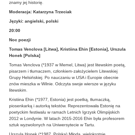
znamy jej historię.
Moderacja: Katarzyna Trzeciak
Języki: angielski, polski
20:00
Noc poezji
Tomas Venclova [Litwa], Kristiina Ehin [Estonia], Urszula
Honek [Polska]
Tomas Venclova (*1937 w Memel, Litwa) jest litewskim poetą,
pisarzem i tłumaczem, członkiem-założycielem Litewskiej
Grupy Helsińskiej. Po nauczaniu w USA i Europie obecnie
znów mieszka w Wilnie. Odczyta swoje wiersze w języku
litewskim.
Kristiina Ehin (*1977, Estonia) jest poetką, tłumaczką,
piosenkarką i autorką tekstów. Reprezentowała Estonię na
poetyckim festiwalu w ramach Letnich Igrzysk Olimpijskich
2012 w Londynie. W latach 2015-2016 Ehin była profesorem
sztuk wyzwolonych na Uniwersytecie w Tartu.
Urszula Honek (*1987, Polska) Młoda, wielokrotnie