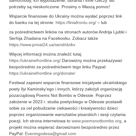
samochody, ich wyposażenie, ubrania i inne rzeczy. Bo
potrzeby są nieskończone. Prosimy o Waszą pomoc!
Wsparcie finansowe do Ukrainy można wysłać poprzez link
do banku na tej stronie:
https://liniafrontu.org/
– lub
za pośrednictwem linków na stronach autorów Andrija Ljubki i
Serhija Zhadana na Facebooku. Zobacz także
https://www.privat24.ua/send/dzikv
Więcej informacji można znaleźć tutaj:
https://ukrainefrontline.org/
Darowizny można przekazywać
bezpośrednio za pośrednictwem tego linku Paypal:
https://ukrainefrontline.org/donate/
Festiwal zapewni wsparcie finansowe inicjatywie ukraińskiego
poety Ilyi Kaminsky’ego i innych, którzy założyli organizację
pozarządową Poems Not Bombs w Odessie. Poprzez
założenie w 2023 r. studia poetyckiego w Odessie postawili
sobie za cel pobudzanie ciekawości i kreatywności dzieci
poprzez organizowanie warsztatów pisarskich i sesji czytania
poezji. Ich strona internetowa to
www.poemsnotbombs.org
, a
projekt można wspierać darowiznami bezpośrednio przez
PayPal:
Eveningodesa@gmail.com