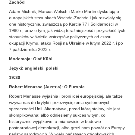
Zachód
Adam Michnik, Marcus Welsch i Marko Martin dyskutują o
europejskich stosunkach Wschód-Zachód i jak rozwijały się
one historycznie, zwłaszcza po Karcie 77 i Solidarności w
1980 r., oraz o tym, jak widzą teraźniejszość i przyszłość tych
stosunków w świetle wstrząsów politycznych od czasu
okupacji Krymu, ataku Rosji na Ukrainie w lutym 2022 r. i po
7 października 2023 r.
Moderacja: Olaf Kühl
Języki: angielski, polski
19:30
Robert Menasse [Austria]: O Europie
Robert Menasse wyjaśnia i broni idei europejskiej, ale także
wzywa nas do krytyki i przezwyciężenia systemowych
sprzeczności Unii. Alternatywa, przed którą stoimy, nie jest
skomplikowana: albo odniesiemy sukces w tym, co
historycznie wyjątkowe, a mianowicie w budowie
postnarodowej demokracji, albo grozi nam powrót do Europy
państw narodowych. W wielu państwach członkowskich