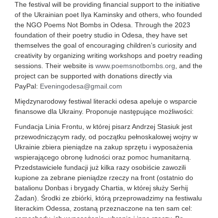
The festival will be providing financial support to the initiative
of the Ukrainian poet Ilya Kaminsky and others, who founded
the NGO Poems Not Bombs in Odesa. Through the 2023
foundation of their poetry studio in Odesa, they have set
themselves the goal of encouraging children’s curiosity and
creativity by organizing writing workshops and poetry reading
sessions. Their website is
www.poemsnotbombs.org
, and the
project can be supported with donations directly via
PayPal:
Eveningodesa@gmail.com
Międzynarodowy festiwal literacki odesa apeluje o wsparcie
finansowe dla Ukrainy. Proponuje następujące możliwości:
Fundacja Linia Frontu, w której pisarz Andrzej Stasiuk jest
przewodniczącym rady, od początku pełnoskalowej wojny w
Ukrainie zbiera pieniądze na zakup sprzętu i wyposażenia
wspierającego obronę ludności oraz pomoc humanitarną.
Przedstawiciele fundacji już kilka razy osobiście zawozili
kupione za zebrane pieniądze rzeczy na front (ostatnio do
batalionu Donbas i brygady Chartia, w której służy Serhij
Żadan). Środki ze zbiórki, którą przeprowadzimy na festiwalu
literackim Odessa, zostaną przeznaczone na ten sam cel: