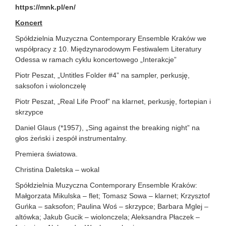
https://mnk.pl/en/
Koncert
Spółdzielnia Muzyczna Contemporary Ensemble Kraków we
współpracy z 10. Międzynarodowym Festiwalem Literatury
Odessa w ramach cyklu koncertowego „Interakcje”
Piotr Peszat, „Untitles Folder #4” na sampler, perkusję,
saksofon i wiolonczelę
Piotr Peszat, „Real Life Proof” na klarnet, perkusję, fortepian i
skrzypce
Daniel Glaus (*1957), „Sing against the breaking night” na
głos żeński i zespół instrumentalny.
Premiera światowa.
Christina Daletska – wokal
Spółdzielnia Muzyczna Contemporary Ensemble Kraków:
Małgorzata Mikulska – flet; Tomasz Sowa – klarnet; Krzysztof
Guńka – saksofon; Paulina Woś – skrzypce; Barbara Mglej –
altówka; Jakub Gucik – wiolonczela; Aleksandra Płaczek –