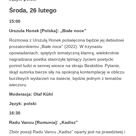
Środa, 26 lutego
15:00
Urszula Honek [Polska]: „Białe noce”
Rozmowa z Urszulą Honek poświęcona będzie jej debiutowi
prozatorskiemu „Białe noce” (2022). W trzynastu
opowiadaniach, spiętych tematyczną klamrą, wielokrotnie
nagradzana poetka stworzyła tętniący życiem poetycki
portret ludzi w sennej wiosce na skraju Beskidów. Pytanie,
skąd autorka bierze siły na spokojną kontemplację w obliczu
burzliwych wydarzeń na świecie, będzie jednym z tematów
wieczoru.
Moderacja: Olaf Kühl
Język: polski
16:30
Radu Vancu [Rumunia]: „Kadisz”
Zbiór poezji Radu Vancu „Kadisz” oparty jest na prawdziwej i