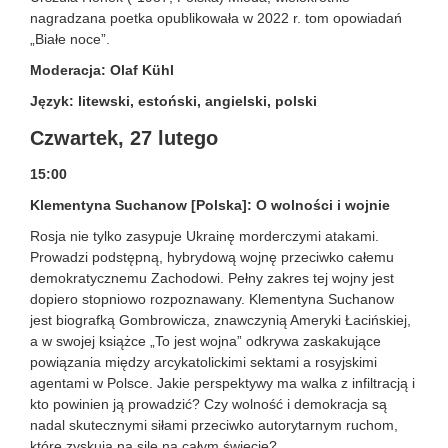
nagradzana poetka opublikowała w 2022 r. tom opowiadań
„Białe noce”.
Moderacja: Olaf Kühl
Język: litewski, estoński, angielski, polski
Czwartek, 27 lutego
15:00
Klementyna Suchanow [Polska]: O wolności i wojnie
Rosja nie tylko zasypuje Ukrainę morderczymi atakami.
Prowadzi podstępną, hybrydową wojnę przeciwko całemu
demokratycznemu Zachodowi. Pełny zakres tej wojny jest
dopiero stopniowo rozpoznawany. Klementyna Suchanow
jest biografką Gombrowicza, znawczynią Ameryki Łacińskiej,
a w swojej książce „To jest wojna” odkrywa zaskakujące
powiązania między arcykatolickimi sektami a rosyjskimi
agentami w Polsce. Jakie perspektywy ma walka z infiltracją i
kto powinien ją prowadzić? Czy wolność i demokracja są
nadal skutecznymi siłami przeciwko autorytarnym ruchom,
które zyskują na sile na całym świecie?