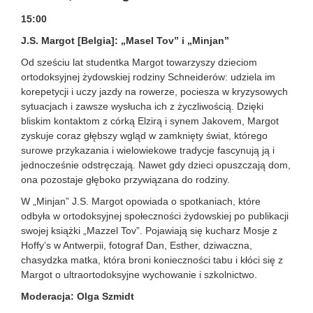
15:00
J.S. Margot [Belgia]: „Masel Tov” i „Minjan”
Od sześciu lat studentka Margot towarzyszy dzieciom
ortodoksyjnej żydowskiej rodziny Schneiderów: udziela im
korepetycji i uczy jazdy na rowerze, pociesza w kryzysowych
sytuacjach i zawsze wysłucha ich z życzliwością. Dzięki
bliskim kontaktom z córką Elzirą i synem Jakovem, Margot
zyskuje coraz głębszy wgląd w zamknięty świat, którego
surowe przykazania i wielowiekowe tradycje fascynują ją i
jednocześnie odstręczają. Nawet gdy dzieci opuszczają dom,
ona pozostaje głęboko przywiązana do rodziny.
W „Minjan” J.S. Margot opowiada o spotkaniach, które
odbyła w ortodoksyjnej społeczności żydowskiej po publikacji
swojej książki „Mazzel Tov”. Pojawiają się kucharz Mosje z
Hoffy’s w Antwerpii, fotograf Dan, Esther, dziwaczna,
chasydzka matka, która broni konieczności tabu i kłóci się z
Margot o ultraortodoksyjne wychowanie i szkolnictwo.
Moderacja: Olga Szmidt