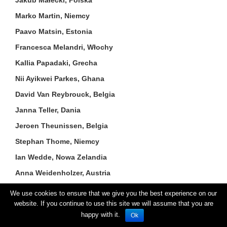
Jakub Małecki, Polska
Marko Martin, Niemcy
Paavo Matsin, Estonia
Francesca Melandri, Włochy
Kallia Papadaki, Grecha
Nii Ayikwei Parkes, Ghana
David Van Reybrouck, Belgia
Janna Teller, Dania
Jeroen Theunissen, Belgia
Stephan Thome, Niemcy
Ian Wedde, Nowa Zelandia
Anna Weidenholzer, Austria
Eliot Weinberger, USA
We use cookies to ensure that we give you the best experience on our
website. If you continue to use this site we will assume that you are
Yang Lian, Chiny/ Wielka Brytania
happy with it.
Ok
Haris Vlavianos, Grecja