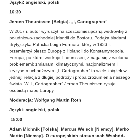
Języki: angielski, polski
16:30
Jeroen Theunissen [Belgia]: „I, Cartographer”
W 2017 r. autor wyruszył na sześciomiesięczną wędrówkę z
południowo-zachodniej Irlandii do Bosforu. Podąża śladami
Brytyjczyka Patricka Leigh Fermora, który w 1933 r.
przemierzył pieszo Europę z Holandii do Konstantynopola.
Europa, po której wędruje Theunissen, zmaga się z wieloma
problemami: zmianami klimatycznymi, nacjonalizmem i
kryzysem uchodźczym. „I, Cartographer” to wiele książek w
jednej: relacja z długiej podróży i próba zrozumienia naszego
świata. W „I, Cartographer” Jeroen Theunissen rysuje
osobistą mapę Europy.
Moderacja: Wolfgang Martin Roth
Języki: angielski, polski
18:00
Adam Michnik [Polska], Marcus Welsch [Niemcy], Marko
Martin [Niemcy]: O europejskich stosunkach Wschód-