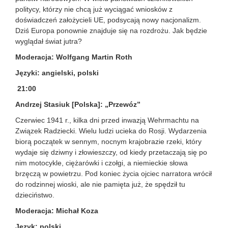
politycy, którzy nie chcą już wyciągać wniosków z
doświadczeń założycieli UE, podsycają nowy nacjonalizm.
Dziś Europa ponownie znajduje się na rozdrożu. Jak będzie
wyglądał świat jutra?
Moderacja: Wolfgang Martin Roth
Języki: angielski, polski
21:00
Andrzej Stasiuk [Polska]: „Przewóz”
Czerwiec 1941 r., kilka dni przed inwazją Wehrmachtu na
Związek Radziecki. Wielu ludzi ucieka do Rosji. Wydarzenia
biorą początek w sennym, nocnym krajobrazie rzeki, który
wydaje się dziwny i złowieszczy, od kiedy przetaczają się po
nim motocykle, ciężarówki i czołgi, a niemieckie słowa
brzęczą w powietrzu. Pod koniec życia ojciec narratora wrócił
do rodzinnej wioski, ale nie pamięta już, że spędził tu
dzieciństwo.
Moderacja: Michał Koza
Język: polski