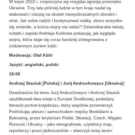
W lutym 2022 r. rozpoczyna się rosyjska agresja przeciwko
Ukrainie. Trzy lata później ludzie w tym kraju nadal są
atakowani i cierpią na skutek niewyobrażalnych zbrodni i
strat. Jak sobie radzić i kontynuować walkę, skoro wszystko
się zmieniło, a końca wojny nie widać? Dziennikarskie teksty,
notatki i zapiski Andrieja Kurkowa pokazują, jak wygląda
wojna, która staje się coraz bardziej zintegrowana z
codziennym życiem ludzi.
Moderacja: Olaf Kühl
Języki: angielski, polski
18:00
Andrzej Stasiuk [Polska] i Jurij Andruchowycz [Ukraina]:
Dwadzieścia lat temu Jurij Andruchowycz i Andrzej Stasiuk
opublikowali dwa eseje o Europie Środkowej, podwójny
literacki portret krajobrazu, który wspólnie przemierzyli.
Podróżując pieszo i samochodem między Beskidami a
Bukowiną, przez terytorium Polski, Słowacji, Czech, Węgier,
Rumunii i Ukrainy – jako etnografowie, czytelnicy map,
reporterzy i poeci jednocześnie – stworzyli nowy teren: