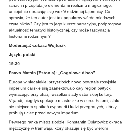
ranach i przeplata je elementami realizmu magicznego,
umiejętnie obracając się wokół rodzinnej tajemnicy. Co
sprawia, że ten autor jest tak popularny wśród młodszych
czytelników? Czy jest to jego kunszt narracyjny, podprogowa
aktualność tematyki historycznej, czy może fascynacja
historiami rodzinnymi?
Moderacja: Łukasz Wojtusik
Język: polski
19:30
Paavo Matsin [Estonia]: „Gogolowe disco”
Europa w niedalekiej przyszłości: nowo powstałe rosyjskie
imperium carskie siłą zaanektowało cały region bałtycki,
wymazując przy okazji wszelkie ślady estońskiej kultury.
Viljandi, niegdyś spokojne miasteczko w sercu Estonii, stało
się miejscem spotkań cyganerii i ludzi przegranych, którzy
próbują uciec przed nowym imperium.
Pewnego ranka mistrz złodziei Konstantin Opiatowicz okrada
mężczyznę w tramwaju, który okazuje się być wielkim