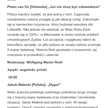
Pieter van Os [Holandia] „Już nie chcę być człowiekiem”
Polscy katolicy myśleli, że jest jedną z nich. Zagorzała
nazistowska rodzina przyjęła ją jak własną córkę. Zakochała
się w niemieckim inżynierze, który budował samoloty dla
Luftwaffe. Nikt jednak nie wiedział, że Mala Rivka Kizel
urodziła się w 1926 r. w Warszawie w dużej rodzinie polskich
ortodoksyjnych Żydów. Łut szczęścia i wyjątkowy talent do
kamuflażu sprawiły, że jako jedyna ze swojej rodziny przeżyła
II wojnę światową. Historia Mali opowiada o tożsamości, jej
znaczeniu w przeszłości i obecnie.
Moderacja: Wolfgang Martin Roth
Języki: angielski, polski
18:00
Jakub Małecki [Polska]: „Dygot”
Wielu autorów polskiego średniego pokolenia wciąż zmaga
się z traumą wojny światowej oraz sowieckiej i niemieckiej
okupacji. Jakub Małecki jest jednym z nich. W swojej
powieści „Dygot” również opowiada o międzypokoleniowych