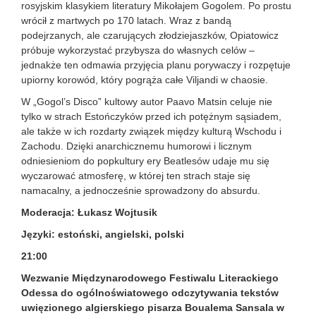
rosyjskim klasykiem literatury Mikołajem Gogolem. Po prostu
wrócił z martwych po 170 latach. Wraz z bandą
podejrzanych, ale czarujących złodziejaszków, Opiatowicz
próbuje wykorzystać przybysza do własnych celów –
jednakże ten odmawia przyjęcia planu porywaczy i rozpętuje
upiorny korowód, który pogrąża całe Viljandi w chaosie.
W „Gogol’s Disco” kultowy autor Paavo Matsin celuje nie
tylko w strach Estończyków przed ich potężnym sąsiadem,
ale także w ich rozdarty związek między kulturą Wschodu i
Zachodu. Dzięki anarchicznemu humorowi i licznym
odniesieniom do popkultury ery Beatlesów udaje mu się
wyczarować atmosferę, w której ten strach staje się
namacalny, a jednocześnie sprowadzony do absurdu.
Moderacja: Łukasz Wojtusik
Języki: estoński, angielski, polski
21:00
Wezwanie Międzynarodowego Festiwalu Literackiego
Odessa do ogólnoświatowego odczytywania tekstów
uwięzionego algierskiego pisarza Boualema Sansala w