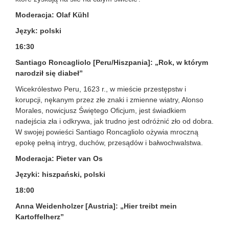
Moderacja: Olaf Kühl
Język: polski
16:30
Santiago Roncagliolo [Peru/Hiszpania]: „Rok, w którym
narodził się diabeł”
Wicekrólestwo Peru, 1623 r., w mieście przestępstw i
korupcji, nękanym przez złe znaki i zmienne wiatry, Alonso
Morales, nowicjusz Świętego Oficjum, jest świadkiem
nadejścia zła i odkrywa, jak trudno jest odróżnić zło od dobra.
W swojej powieści Santiago Roncagliolo ożywia mroczną
epokę pełną intryg, duchów, przesądów i bałwochwalstwa.
Moderacja: Pieter van Os
Języki: hiszpański, polski
18:00
Anna Weidenholzer [Austria]: „Hier treibt mein
Kartoffelherz”