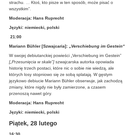
strachu. … Ktoś, kto pisze w ten sposób, może pisać o
wszystkim”.
Moderacja: Hans Ruprecht
Języki: niemiecki, polski
21:00
Mariann Bühler [Szwajcaria]:
„Verschiebung im Gestein“
W swojej debiutanckiej powieści „Verschiebung im Gestein”
[„Przesunięcia w skale”]
szwajcarska autorka opowiada
historię trzech postaci, które nic o sobie nie wiedzą, ale
których losy stopniowo się ze sobą splatają. W gęstym
językowo debiucie Mariann Bühler obserwuje, jak zachodzą
zmiany, które nigdy nie były zamierzone, a czasem
przenoszą nawet góry.
Moderacja: Hans Ruprecht
Języki: niemiecki, polski
Piątek, 28 lutego
16:30