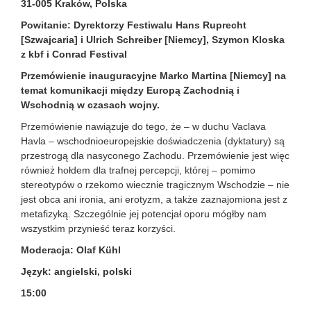
31-005 Kraków, Polska
Powitanie: Dyrektorzy Festiwalu Hans Ruprecht
[Szwajcaria] i Ulrich Schreiber [Niemcy], Szymon Kloska
z kbf i Conrad Festival
Przemówienie inauguracyjne Marko Martina [Niemcy] na
temat komunikacji między Europą Zachodnią i
Wschodnią w czasach wojny.
Przemówienie nawiązuje do tego, że – w duchu Vaclava
Havla – wschodnioeuropejskie doświadczenia (dyktatury) są
przestrogą dla nasyconego Zachodu. Przemówienie jest więc
również hołdem dla trafnej percepcji, której – pomimo
stereotypów o rzekomo wiecznie tragicznym Wschodzie – nie
jest obca ani ironia, ani erotyzm, a także zaznajomiona jest z
metafizyką. Szczególnie jej potencjał oporu mógłby nam
wszystkim przynieść teraz korzyści.
Moderacja: Olaf Kühl
Język: angielski, polski
15:00