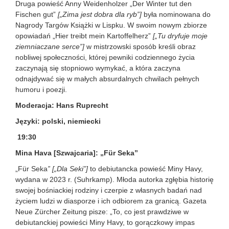
Druga powieść Anny Weidenholzer „Der Winter tut den
Fischen gut”
[„Zima jest dobra dla ryb”]
była nominowana do
Nagrody Targów Książki w Lispku. W swoim nowym zbiorze
opowiadań „Hier treibt mein Kartoffelherz”
[„Tu dryfuje moje
ziemniaczane serce”]
w mistrzowski sposób kreśli obraz
nobliwej społeczności, której pewniki codziennego życia
zaczynają się stopniowo wymykać, a która zaczyna
odnajdywać się w małych absurdalnych chwilach pełnych
humoru i poezji.
Moderacja: Hans Ruprecht
Języki: polski, niemiecki
19:30
Mina Hava [Szwajcaria]: „Für Seka”
„Für Seka
”
[„Dla Seki”]
to debiutancka powieść Miny Havy,
wydana w 2023 r. (Suhrkamp). Młoda autorka zgłębia historię
swojej bośniackiej rodziny i czerpie z własnych badań nad
życiem ludzi w diasporze i ich odbiorem za granicą. Gazeta
Neue Zürcher Zeitung pisze: „To, co jest prawdziwe w
debiutanckiej powieści Miny Havy, to gorączkowy impas