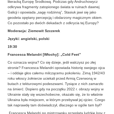
literacką Europę Środkową. Podczas gdy Andruchowycz
odkrywa fragmenty zatopionego świata w ruinach dawnej
Galicji i opowiada „sagę rodzinną”, Stasiuk jawi się jako
geodeta opętany percepcją i obdarzony magicznym okiem.
Co pozostało po dwóch dekadach z odkrycia tej Europy?
Moderacja: Ziemowit Szczerek
Języki: angielski, polski
19:30
Francesca Melandri [Włochy]: „Cold Feet”
Co oznacza wojna? Co się dzieje, jeśli walczysz po złej
stronie? Francesca Melandri opowiada historię swojego ojca
– i oddaje głos całemu milczącemu pokoleniu. Zimą 1942/43
roku włoscy żołnierze uciekali przed Armią Czerwoną w
butach z tekturowymi podeszwami. Tysiące z nich zamarzło
na śmierć. Dopiero gdy na początku 2022 r. obrazy wojny w
Ukrainie stały się wszechobecne, okazało się, że to właśnie
Ukraina była miejscem, w którym przebywał jej ojciec. Czego
tak naprawdę tam doświadczył, dlaczego w ogóle tam był?
„Francesca Melandri po mistrzowsku przeplata ludzkie losy z