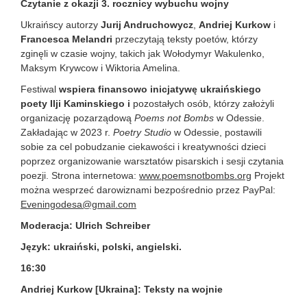
Czytanie z okazji 3. rocznicy wybuchu wojny
Ukraińscy autorzy
Jurij Andruchowycz
,
Andriej Kurkow
i
Francesca Melandri
przeczytają teksty poetów, którzy
zginęli w czasie wojny, takich jak Wołodymyr Wakulenko,
Maksym Krywcow i Wiktoria Amelina.
Festiwal
wspiera finansowo inicjatywę ukraińskiego
poety Ilji Kaminskiego i
pozostałych osób, którzy założyli
organizację pozarządową
Poems not Bombs
w Odessie.
Zakładając w 2023 r.
Poetry Studio
w Odessie, postawili
sobie za cel pobudzanie ciekawości i kreatywności dzieci
poprzez organizowanie warsztatów pisarskich i sesji czytania
poezji. Strona internetowa:
www.poemsnotbombs.org
Projekt
można wesprzeć darowiznami bezpośrednio przez PayPal:
Eveningodesa@gmail.com
Moderacja: Ulrich Schreiber
Język: ukraiński, polski, angielski.
16:30
Andriej Kurkow [Ukraina]: Teksty na wojnie