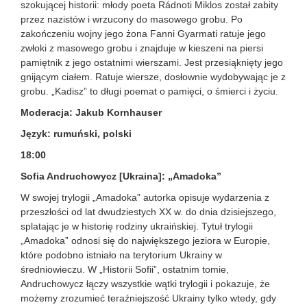
szokującej historii: młody poeta Rádnoti Miklos został zabity
przez nazistów i wrzucony do masowego grobu. Po
zakończeniu wojny jego żona Fanni Gyarmati ratuje jego
zwłoki z masowego grobu i znajduje w kieszeni na piersi
pamiętnik z jego ostatnimi wierszami. Jest przesiąknięty jego
gnijącym ciałem. Ratuje wiersze, dosłownie wydobywając je z
grobu. „Kadisz” to długi poemat o pamięci, o śmierci i życiu.
Moderacja: Jakub Kornhauser
Język: rumuński, polski
18:00
Sofia Andruchowycz [Ukraina]: „Amadoka”
W swojej trylogii „Amadoka” autorka opisuje wydarzenia z
przeszłości od lat dwudziestych XX w. do dnia dzisiejszego,
splatając je w historię rodziny ukraińskiej. Tytuł trylogii
„Amadoka” odnosi się do największego jeziora w Europie,
które podobno istniało na terytorium Ukrainy w
średniowieczu. W „Historii Sofii”, ostatnim tomie,
Andruchowycz łączy wszystkie wątki trylogii i pokazuje, że
możemy zrozumieć teraźniejszość Ukrainy tylko wtedy, gdy