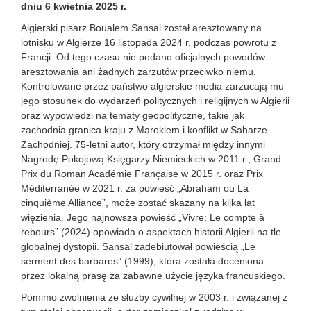
dniu 6 kwietnia 2025 r.
Algierski pisarz Boualem Sansal został aresztowany na
lotnisku w Algierze 16 listopada 2024 r. podczas powrotu z
Francji. Od tego czasu nie podano oficjalnych powodów
aresztowania ani żadnych zarzutów przeciwko niemu.
Kontrolowane przez państwo algierskie media zarzucają mu
jego stosunek do wydarzeń politycznych i religijnych w Algierii
oraz wypowiedzi na tematy geopolityczne, takie jak
zachodnia granica kraju z Marokiem i konflikt w Saharze
Zachodniej. 75-letni autor, który otrzymał między innymi
Nagrodę Pokojową Księgarzy Niemieckich w 2011 r., Grand
Prix du Roman Académie Française w 2015 r. oraz Prix
Méditerranée w 2021 r. za powieść „Abraham ou La
cinquième Alliance”, może zostać skazany na kilka lat
więzienia. Jego najnowsza powieść „Vivre: Le compte à
rebours” (2024) opowiada o aspektach historii Algierii na tle
globalnej dystopii. Sansal zadebiutował powieścią „Le
serment des barbares” (1999), która została doceniona
przez lokalną prasę za zabawne użycie języka francuskiego.
Pomimo zwolnienia ze służby cywilnej w 2003 r. i związanej z