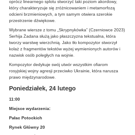
oprócz linearnego splotu stworzyć taki poziom akordowy,
który charakteryzuje się zróżnicowaniem i metamorfozą
odcieni brzmieniowych, a tym samym otwiera szerokie
przestrzenie dźwiękowe.
Wybrane wiersze z tomu „Skrypnykówka” (Czerniowce 2023)
Serhija Żadana służą jako płaszczyzna tekstualna, która
tworzy warstwę wierzchnią. Jako tło kompozytor stworzył
kolaż z fragmentów tekstów wyżej wymienionych autorów i
nazwisk osób poległych na wojnie.
Kompozytor dedykuje swój utwór wszystkim ofiarom
rosyjskiej wojny agresji przeciwko Ukrainie, która narusza
prawo międzynarodowe.
Poniedziałek, 24 lutego
11:00
Miejsce wydarzenia:
Pałac Potockich
Rynek Główny 20