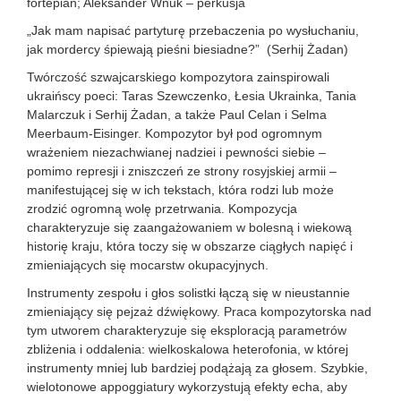
fortepian; Aleksander Wnuk – perkusja
„Jak mam napisać partyturę przebaczenia po wysłuchaniu,
jak mordercy śpiewają pieśni biesiadne?” (Serhij Żadan)
Twórczość szwajcarskiego kompozytora zainspirowali
ukraińscy poeci: Taras Szewczenko, Łesia Ukrainka, Tania
Malarczuk i Serhij Żadan, a także Paul Celan i Selma
Meerbaum-Eisinger. Kompozytor był pod ogromnym
wrażeniem niezachwianej nadziei i pewności siebie –
pomimo represji i zniszczeń ze strony rosyjskiej armii –
manifestującej się w ich tekstach, która rodzi lub może
zrodzić ogromną wolę przetrwania. Kompozycja
charakteryzuje się zaangażowaniem w bolesną i wiekową
historię kraju, która toczy się w obszarze ciągłych napięć i
zmieniających się mocarstw okupacyjnych.
Instrumenty zespołu i głos solistki łączą się w nieustannie
zmieniający się pejzaż dźwiękowy. Praca kompozytorska nad
tym utworem charakteryzuje się eksploracją parametrów
zbliżenia i oddalenia: wielkoskalowa heterofonia, w której
instrumenty mniej lub bardziej podążają za głosem. Szybkie,
wielotonowe appoggiatury wykorzystują efekty echa, aby