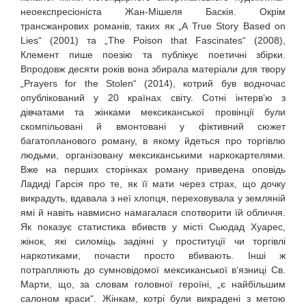
неоекспресіоніста Жан-Мішеля Баскія. Окрім
трансжанрових романів, таких як „A True Story Based on
Lies“ (2001) та „The Poison that Fascinates“ (2008),
Клемент пише поезію та публікує поетичні збірки.
Впродовж десяти років вона збирала матеріали для твору
„Prayers for the Stolen“ (2014), котрий був водночас
опублікований у 20 країнах світу. Сотні інтерв‘ю з
дівчатами та жінками мексиканської провінції були
скомпільовані й вмонтовані у фіктивний сюжет
багатопланового роману, в якому йдеться про торгівлю
людьми, організовану мексиканськими наркокартелями.
Вже на перших сторінках роману приведена оповідь
Ладиді Гарсія про те, як її мати через страх, що дочку
викрадуть, вдавала з неї хлопця, переховувала у земляній
ямі й навіть навмисно намагалася спотворити їй обличчя.
Як показує статистика вбивств у місті Сьюдад Хуарес,
жінок, які силоміць задіяні у проституції чи торгівлі
наркотиками, почасти просто вбивають. Інші ж
потрапляють до сумновідомої мексиканської в‘язниці Св.
Марти, що, за словам головної героїні, „є найбільшим
салоном краси“. Жінкам, котрі були викрадені з метою