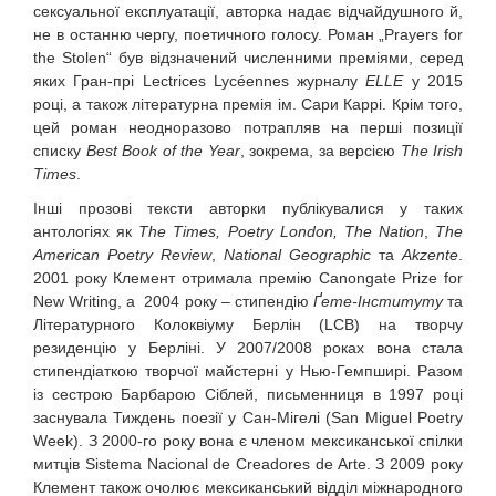
сексуальної експлуатації, авторка надає відчайдушного й,
не в останню чергу, поетичного голосу. Роман „Prayers for
the Stolen“ був відзначений численними преміями, серед
яких Гран-прі Lectrices Lycéennes журналу
ELLE
у 2015
році, а також літературна премія ім. Сари Каррі. Крім того,
цей роман неодноразово потрапляв на перші позиції
списку
Best
Book
of
the
Year
, зокрема, за версією
The Irish
Times
.
Інші прозові тексти авторки публікувалися у таких
антологіях як
The
Times
,
Poetry
London
,
The
Nation
,
The
American
Poetry
Review
,
National
Geographic
та
Akzente
.
2001 року Клемент отримала премію Canongate Prize for
New Writing, а 2004 року – стипендію
Ґете-Інституту
та
Літературного Колоквіуму Берлін (LCB) на творчу
резиденцію у Берліні. У 2007/2008 роках вона стала
стипендіаткою творчої майстерні у Нью-Гемпширі. Разом
із сестрою Барбарою Сіблей, письменниця в 1997 році
заснувала Тиждень поезії у Сан-Мігелі (San Miguel Poetry
Week). З 2000-го року вона є членом мексиканської спілки
митців Sistema Nacional de Creadores de Arte. З 2009 року
Клемент також очолює мексиканський відділ міжнародного