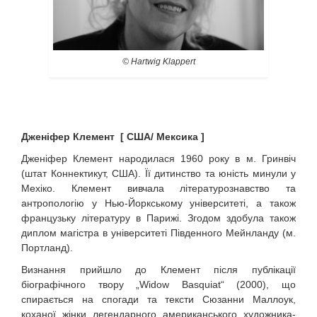
© Hartwig Klappert
Дженіфер Клемент [ США/ Мексика ]
Дженіфер Клемент народилася 1960 року в м. Гринвіч
(штат Коннектикут, США). Її дитинство та юність минули у
Мехіко. Клемент вивчала літературознавство та
антропологію у Нью-Йоркському університеті, а також
французьку літературу в Парижі. Згодом здобула також
диплом магістра в університеті Південного Мейнланду (м.
Портланд).
Визнання прийшло до Клемент після публікації
біографічного твору „Widow Basquiat“ (2000), що
спирається на спогади та тексти Сюзанни Маллоук,
коханої жінки легендарного американського художника-