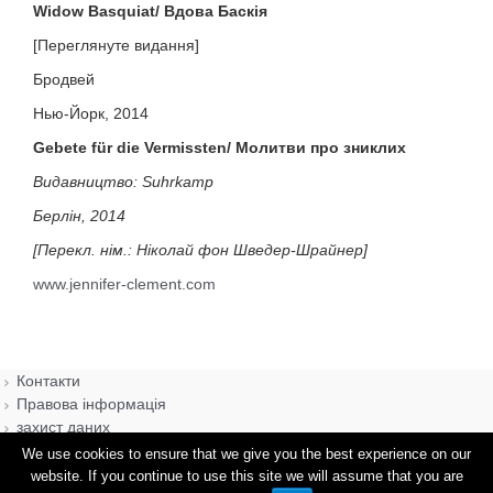
Widow Basquiat/ Вдова Баскія
[Переглянуте видання]
Бродвей
Нью-Йорк, 2014
Gebete für die Vermissten/ Молитви про зниклих
Видавництво: Suhrkamp
Берлін, 2014
[Перекл. нім.: Ніколай фон Шведер-Шрайнер]
www.jennifer-clement.com
Контакти
Правова інформація
захист даних
We use cookies to ensure that we give you the best experience on our
website. If you continue to use this site we will assume that you are