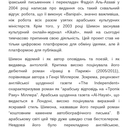
іракський письменник і перекладач Фадхіл Аль-Аззаві у
2004 році написав про видання ось такий схвальний
відгук: робота, що її виконує «Banipal», значно важливіша,
ніж робота всіх разом узятих арабських культурних
міністерств. Крім того, у 2003 році Шимон заснував
культурний онлайн-журнал «Kikah», який на сьогодні
тимчасово припинив свою діяльність. Цей проект став не
тільки цифровою платформою для обміну ідеями, але й
платформою для публікацій.
Шимон відомий і як автор оповідань та поезій, і як
видавець антологій. Критика високо поцінувала його
дебютний роман «Іракці в Парижі» (2005/2011),
порівнявши автора з Генрі Міллером. Зокрема, рецензент
англійської щоденної газети «The Independent»
охарактеризував роман як “арабську відповідь на «Тропік
Раку» Міллера”. Арабська щоденна газета «Al-Hayat», що
видається в Лондоні, високо поцінувала виразний і
яскравий стиль Шимона, назвавши його перший роман
“коштовним каменем автобіографічного письма”. В
арабському світі цей твір дуже швидко став бестселером.
Невдовзі його було перекладено англійською,