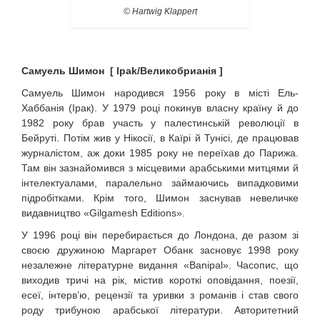
© Hartwig Klappert
Самуель Шимон [ Ipak/Великобрианія ]
Самуель Шимон народився 1956 року в місті Ель-
Хаббанія (Ірак). У 1979 році покинув власну країну й до
1982 року брав участь у палестинській революції в
Бейруті. Потім жив у Нікосії, в Каїрі й Тунісі, де працював
журналістом, аж доки 1985 року не переїхав до Парижа.
Там він зазнайомився з місцевими арабськими митцями й
інтелектуалами, паралельно займаючись випадковими
підробітками. Крім того, Шимон заснував невеличке
видавництво «Gilgamesh Editions».
У 1996 році він перебирається до Лондона, де разом зі
своєю дружиною Маргарет Обанк засновує 1998 року
незалежне літературне видання «Banipal». Часопис, що
виходив тричі на рік, містив короткі оповідання, поезії,
есеї, інтерв’ю, рецензії та уривки з романів і став свого
роду трибуною арабської літератури. Авторитетний