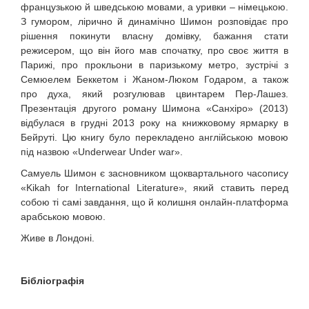
французькою й шведською мовами, а уривки – німецькою.
З гумором, лірично й динамічно Шимон розповідає про
рішення покинути власну домівку, бажання стати
режисером, що він його мав спочатку, про своє життя в
Парижі, про прокльони в паризькому метро, зустрічі з
Семюелем Беккетом і Жаном-Люком Годаром, а також
про духа, який розгулював цвинтарем Пер-Лашез.
Презентація другого роману Шимона «Санхіро» (2013)
відбулася в грудні 2013 року на книжковому ярмарку в
Бейруті. Цю книгу було перекладено англійською мовою
під назвою «Underwear Under war».
Самуель Шимон є засновником щоквартального часопису
«Kikah for International Literature», який ставить перед
собою ті самі завдання, що й колишня онлайн-платформа
арабською мовою.
Живе в Лондоні.
Бібліографія