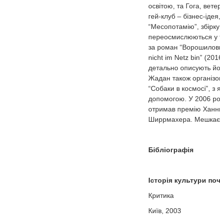
освітою, та Гога, вет
гей-клуб – бізнес-іде
“Месопотамію”, збірку
переосмислюються у тр
за роман “Ворошиловгр
nicht im Netz bin” (20
детально описують йог
Жадан також організову
“Собаки в космосі”, з
допомогою. У 2006 ро
отримав премію Ханни
Ширрмахера. Мешкає 
Бібліографія
Історія культури поч
Критика
Київ, 2003