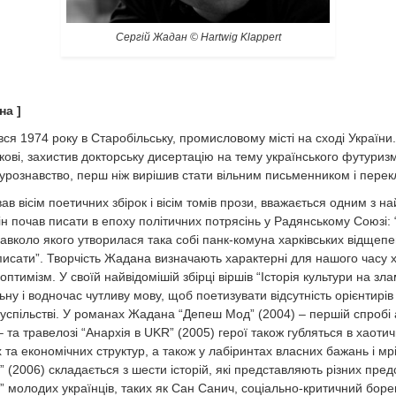
Сергій Жадан © Hartwig Klappert
їна
]
я 1974 року в Старобільську, промисловому місті на сході України.
кові, захистив докторську дисертацію на тему українського футуризм
турознавство, перш ніж вирішив стати вільним письменником і пере
ав вісім поетичних збірок і вісім томів прози, вважається одним з 
Він почав писати в епоху політичних потрясінь у Радянському Союзі
авколо якого утворилася така собі панк-комуна харківських відщепен
 писати”. Творчість Жадана визначають характерні для нашого часу
птимізм. У своїй найвідомішій збірці віршів “Історія культури на злам
ну і водночас чутливу мову, щоб поетизувати відсутність орієнтирів
суспільстві. У романах Жадана “Депеш Мод” (2004) – першій спробі
– та травелозі “Анархія в UKR” (2005) герої також губляться в хаоти
 та економічних структур, а також у лабіринтах власних бажань і мрі
 (2006) складається з шести історій, які представляють різних пред
” молодих українців, таких як Сан Санич, соціально-критичний боре