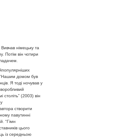
 Вивчав німецьку та
у. Потім він чотири
кладачем.
найпопулярніших
: “Нашим домом був
ців. Я тоді ночував у
 хворобливий
і століть” (2003) він
 у
 автора створити
чному павутинні
й. “Гімн
ставників цього
ць із середньою