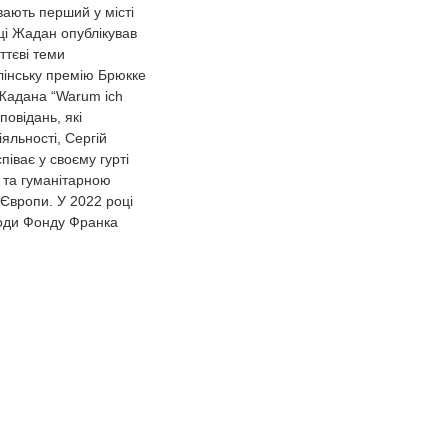
вають перший у місті
оці Жадан опублікував
ттєві теми
рлінську премію Брюкке
а Жадана “Warum ich
повідань, які
яльності, Сергій
піває у своєму гурті
и та гуманітарною
 Європи. У 2022 році
боди Фонду Франка