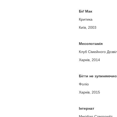
Біґ Мак
Критика
Київ, 2003
Месопотамія
Клуб Сімейного Дозві
Харків, 2014
Бігти не зупиняючис
Фоліо
Харків, 2015
Інтернат
Meridian Czernowitz