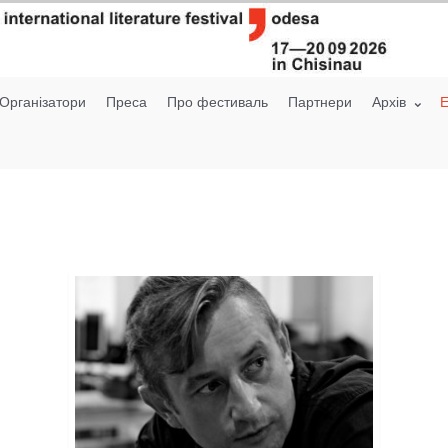
Організатори
Преса
Про фестиваль
Партнери
Архiв
E