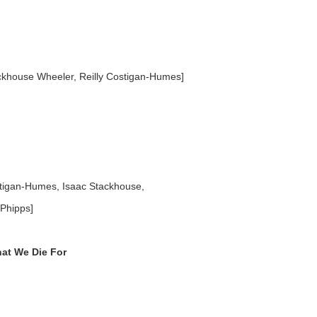
ackhouse Wheeler, Reilly Costigan-Humes]
ostigan-Humes, Isaac Stackhouse,
 Phipps]
at We Die For