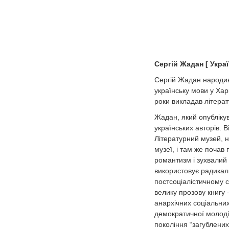
Сергій
Жадан
[
Укра
Сергій Жадан народивс
українську мови у Хар
роки викладав літера
Жадан, який опублікув
українських авторів. 
Літературний музей, н
музеї, і там же почав
романтизм і зухвалий о
використовує радикаль
постсоціалістичному 
велику прозову книгу 
анархічних соціальних
демократичної молоді”
покоління “загублених