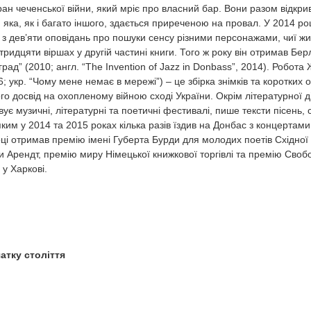
еран чеченської війни, який мріє про власний бар. Вони разом відкри
я, яка, як і багато іншого, здається приреченою на провал. У 2014 р
 з дев’яти оповідань про пошуки сенсу різними персонажами, чиї жи
идцяти віршах у другій частині книги. Того ж року він отримав Бе
ад” (2010; англ. “The Invention of Jazz in Donbass”, 2014). Робот
16; укр. “Чому мене немає в мережі”) – це збірка знімків та коротких о
о досвід на охопленому війною сході України. Окрім літературної ді
є музичні, літературні та поетичні фестивалі, пише тексти пісень, с
 яким у 2014 та 2015 роках кілька разів їздив на Донбас з концертам
ці отримав премію імені Губерта Бурди для молодих поетів Східної
 Арендт, премію миру Німецької книжкової торгівлі та премію Сво
у Харкові.
атку століття