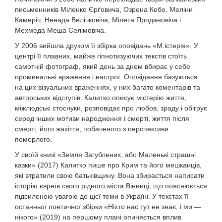
письменників Міленко Єрґовича, Озрена Кебо, Меліни
Камеріч, Ненада Велічковіча, Мілета Продановіча і
Мехмеда Меша Селімовіча.
У 2006 вийшла друком її збірка оповідань «М.істерія». У
центрі її плавних, майже гіпнотизуючих текстів стоїть
самотній фотограф, який день за днем вбирає у себе
проминальні враження і настрої. Оповідання базуються
на цих візуальних враженнях, у них багато коментарів та
авторських відступів. Калитко описує містерію життя,
міжлюдські стоснуки, розповідає про любов, зраду і обігрує
серед інших мотиви народження і смерті, життя після
смерті, його жахіття, побаченого з перспективи
померлого.
У своїй книзі «Земля Загублених, або Маленькі страшні
казки» (2017) Калитко пише про Крим та його мешканців,
які втратили свою батьківщину. Вона збирається написати
історію євреїв свого рідного міста Вінниці, що пояснюється
підсиленою увагою до цієї теми в Україні. У текстах її
останньої поетичної збірки «Ніхто нас тут не знає, і ми —
нікого» (2019) на першому плані опиняється вплив