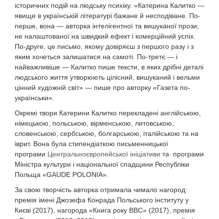
історичних подій на людську психіку. «Катерина Калитко —
явище в українській літературі бажане й несподіване. По-
перше, вона — авторка інтелігентної та вишуканої прози,
не налаштованої на швидкий ефект і комерційний успіх.
По-друге, це письмо, якому довіряєш з першого разу і з
яким хочеться залишатися на самоті. По-третє — і
найважливіше — Калитко пише тексти, в яких дрібні деталі
людського життя утворюють цілісний, вишуканий і вельми
цінний художній світ» — пише про авторку «Газета по-
українськи».
Окремі твори Катерини Калитко перекладені англійською,
німецькою, польською, вірменською, литовською,
словенською, сербською, болгарською, італійською та на
іврит. Вона була стипендіаткою письменницької
програми
Центральноєвропейської ініціативи
та програми
Міністра культури і національної спадщини Республіки
Польща «GAUDE POLONIA».
За свою творчість авторка отримала чимало нагород:
премія імені Джозефа Конрада Польського інституту у
Києві (2017), нагорода «Книга року ВВС» (2017), премія