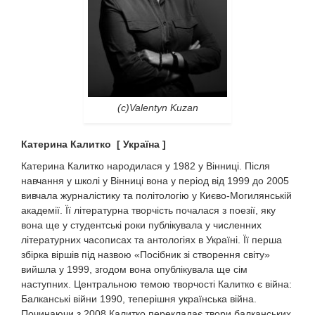
(c)Valentyn Kuzan
Катерина Калитко [ Україна ]
Катерина Калитко народилася у 1982 у Вінниці. Після
навчання у школі у Вінниці вона у період від 1999 до 2005
вивчала журналістику та політологію у Києво-Могилянській
академії. Її літературна творчість почалася з поезії, яку
вона ще у студентські роки публікувала у численних
літературних часописах та антологіях в Україні. Її перша
збірка віршів під назвою «Посібник зі створення світу»
вийшла у 1999, згодом вона опублікувала ще сім
наступних. Центральною темою творчості Калитко є війна:
Балканські війни 1990, теперішня українська війна.
Починаючи з 2008 Калитко перекладає твори балканських