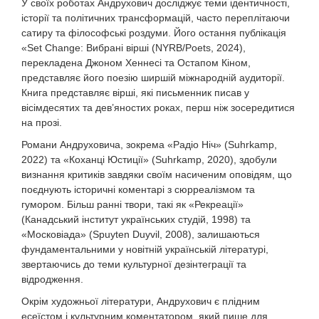
У своїх роботах Андрухович досліджує теми ідентичності,
історії та політичних трансформацій, часто переплітаючи
сатиру та філософські роздуми. Його остання публікація
«Set Change: Вибрані вірші (NYRB/Poets, 2024),
перекладена Джоном Хеннесі та Остапом Кіном,
представляє його поезію ширшій міжнародній аудиторії.
Книга представляє вірші, які письменник писав у
вісімдесятих та дев’яностих роках, перш ніж зосередитися
на прозі.
Романи Андруховича, зокрема «Радіо Ніч» (Suhrkamp,
2022) та «Коханці Юстиції» (Suhrkamp, 2020), здобули
визнання критиків завдяки своїм насиченим оповідям, що
поєднують історичні коментарі з сюрреалізмом та
гумором. Більш ранні твори, такі як «Рекреації»
(Канадський інститут українських студій, 1998) та
«Московіада» (Spuyten Duyvil, 2008), залишаються
фундаментальними у новітній українській літературі,
звертаючись до теми культурної дезінтеграції та
відродження.
Окрім художньої літератури, Андрухович є плідним
есеїстом і культурним коментатором, який пише для