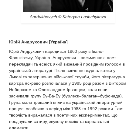
Anrdukhovych © Kateryna Lashchykova
Юрій Андрухович [Україна]
Юрій Андрухович народився 1960 року в Івано-
Франківську, Україна. Андрухович – письменник, поет,
перекладач та есеїст, який визнаний провідним голосом в
українській літературі. Після вивчення журналістики у
Львові та завершення військової служби, його літературна
кар’єра яскраво розпочалася у 1985 році разом з Віктором
Небораком та Олександром Ірванцем, коли вони
заснували групу Бу-Ба-Бу (бурлеск–балаган–буфонада).
Група мала тривалий вплив на український літературний
процес, особливо в період між 1988 та 1992 роками. Їхня
творчість виражалася в поетичних експериментах, що
поєднували сатиру, звукову поезію та карнавальні
елементи.