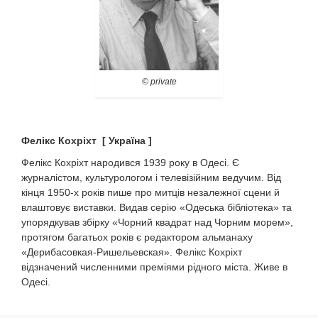
© private
Фелікс Кохріхт [ Україна ]
Фелікс Кохріхт народився 1939 року в Одесі. Є
журналістом, культурологом і телевізійним ведучим. Від
кінця 1950-х років пише про митців незалежної сцени й
влаштовує виставки. Видав серію «Одеська бібліотека» та
упорядкував збірку «Чорний квадрат над Чорним морем»,
протягом багатьох років є редактором альманаху
«Дерибасовкая-Ришельевская». Фелікс Кохріхт
відзначений численними преміями рідного міста. Живе в
Одесі.