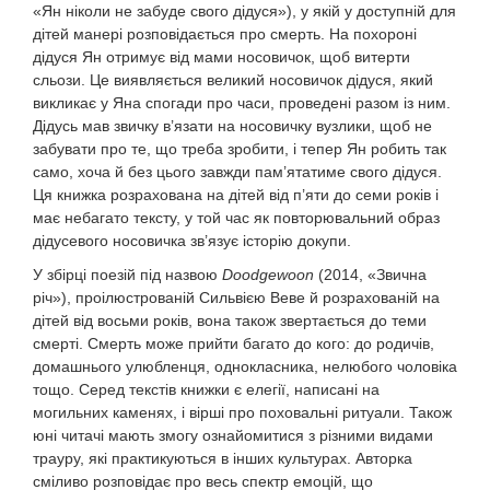
«Ян ніколи не забуде свого дідуся»), у якій у доступній для
дітей манері розповідається про смерть. На похороні
дідуся Ян отримує від мами носовичок, щоб витерти
сльози. Це виявляється великий носовичок дідуся, який
викликає у Яна спогади про часи, проведені разом із ним.
Дідусь мав звичку в’язати на носовичку вузлики, щоб не
забувати про те, що треба зробити, і тепер Ян робить так
само, хоча й без цього завжди пам’ятатиме свого дідуся.
Ця книжка розрахована на дітей від п’яти до семи років і
має небагато тексту, у той час як повторювальний образ
дідусевого носовичка зв’язує історію докупи.
У збірці поезій під назвою
Doodgewoon
(2014, «Звична
річ»), проілюстрованій Сильвією Веве й розрахованій на
дітей від восьми років, вона також звертається до теми
смерті. Смерть може прийти багато до кого: до родичів,
домашнього улюбленця, однокласника, нелюбого чоловіка
тощо. Серед текстів книжки є елегії, написані на
могильних каменях, і вірші про поховальні ритуали. Також
юні читачі мають змогу ознайомитися з різними видами
трауру, які практикуються в інших культурах. Авторка
сміливо розповідає про весь спектр емоцій, що