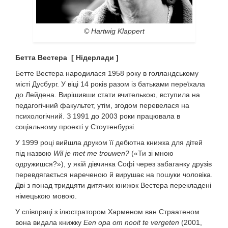
© Hartwig Klappert
Бетта Вестера [ Нідерлади ]
Бетте Вестера народилася 1958 року в голландському
місті Дусбург. У віці 14 років разом із батьками переїхала
до Лейдена. Вирішивши стати вчителькою, вступила на
педагогічний факультет, утім, згодом перевелася на
психологічний. З 1991 до 2003 роки працювала в
соціальному проекті у Стоутенбурзі.
У 1999 році вийшла друком її дебютна книжка для дітей
під назвою
Wil je met me trouwen?
(«Ти зі мною
одружишся?»), у якій дівчинка Софі через забаганку друзів
перевдягається нареченою й вирушає на пошуки чоловіка.
Дві з понад тридцяти дитячих книжок Вестера перекладені
німецькою мовою.
У співпраці з ілюстратором Харменом ван Страатеном
вона видала книжку
Een opa om nooit te vergeten
(2001,