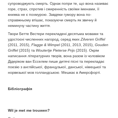
супроводжують смерть. Однак попри те, що вона називає
горе, страх, спротив і смиренність своїми іменами, її
книжка не є похмурою. Завдяки гумору вона по-
справжньому втішає, показуючи смерть як звичну й
неминучу частину життя.
Твори Бетте Вестери перекладені десятьма мовами та
удостоєні численних нагород, серед яких
Zilveren Griffel
(2011, 2015),
Flagge & Wimpel
(2011, 2013, 2015),
Go
u
den
Griffel
(2015) та
Woutertje Pieterse Prijs
(2015). Окрім
написання літературних творів, вона разом із чоловіком
Дідеріком ван Есселем пише дитячі пісні та перекладає
поезію з англійської, французької, данської, німецької та
норвезької мов голландською. Мешкає в Амерсфорті.
Бібліографія
Wil je met me trouwen?