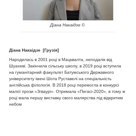
Діана Накаідзе ©
Діана Накаідзе
[
Грузія
]
Народилась в 2001 році в Мацквалта, неподалік від
Шуахеві. Закінчила сільську школу, в 2019 році вступила
на гуманітарний факультет Батумського Державного
університету імені Шота Руставелі на спеціальність
англійська філологія. В 2018 році перемогла в конкурсі
малої прози «Згваурі». Отримала «Пегасі-2020», в тому ж
році мала першу виставку свого малярства під відкритим
небом