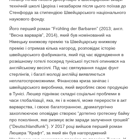
технічній школі Цюріха і незабаром після цього поїхав до
Стенфорда за стипендією Швейцарського національного
наукового фонду.
Його перший роман “Frühling der Barbaren” (2013; англ.
“Весна варварів”, 2014), який був номінований на
Німецьку книжкову премію та Швейцарську книжкову
премію і отримав кілька нагород, розповідає історію
швейцарського фабриканта, який під час відрядження в
розкішному готелі посеред туніської пустелі опинився на
англійському весіллі. Під час святкування падає фунт
стерлінгів, і багаті молоді англійці виявляються
неплатоспроможними. Фінансова криза зачіпає і
швейцарського виробника, який виробляє свою продукцію
в Тунісі. Люшер піднімає складні соціальні проблеми в
часи глобалізації, яка, як і в новелі, може перерости в акт
варварства, і своєю багатогранною, драматургічно
захоплюючою оповіддю створює “дотепно гротескну байку
про покоління, яке ризикує всім заради залучення грошей”
(“Deutschlandfunk”). У 2017 році вийшов перший роман
Люшера “Крафт”, за який він був нагороджений