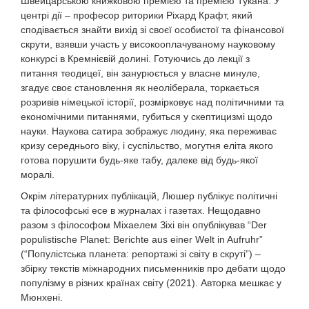
Швейцарською книжковою премією та премією Тукана. У
центрі дії – професор риторики Ріхард Крафт, який
сподівається знайти вихід зі своєї особистої та фінансової
скрути, взявши участь у високооплачуваному науковому
конкурсі в Кремнієвій долині. Готуючись до лекції з
питання теодицеї, він занурюється у власне минуле,
згадує своє становлення як неоліберала, торкається
розривів німецької історії, розмірковує над політичними та
економічними питаннями, губиться у скептицизмі щодо
науки. Наукова сатира зображує людину, яка переживає
кризу середнього віку, і суспільство, могутня еліта якого
готова порушити будь-яке табу, далеке від будь-якої
моралі.
Окрім літературних публікацій, Люшер публікує політичні
та філософські есе в журналах і газетах. Нещодавно
разом з філософом Міхаелем Зіхі він опублікував “Der
populistische Planet: Berichte aus einer Welt in Aufruhr”
(“Популістська планета: репортажі зі світу в скруті”) –
збірку текстів міжнародних письменників про дебати щодо
популізму в різних країнах світу (2021). Авторка мешкає у
Мюнхені.