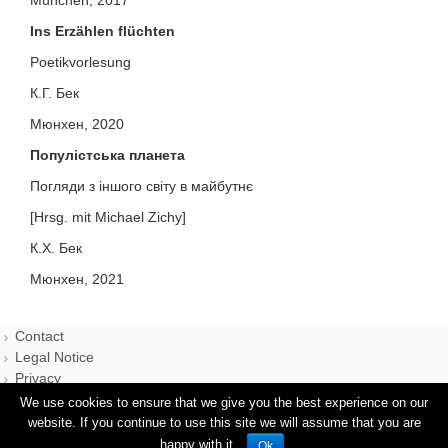
München, 2017
Ins Erzählen flüchten
Poetikvorlesung
К.Г. Бек
Мюнхен, 2020
Популістська планета
Погляди з іншого світу в майбутнє
[Hrsg. mit Michael Zichy]
К.Х. Бек
Мюнхен, 2021
Contact
Legal Notice
Privacy
We use cookies to ensure that we give you the best experience on our
website. If you continue to use this site we will assume that you are
happy with it.
Ok