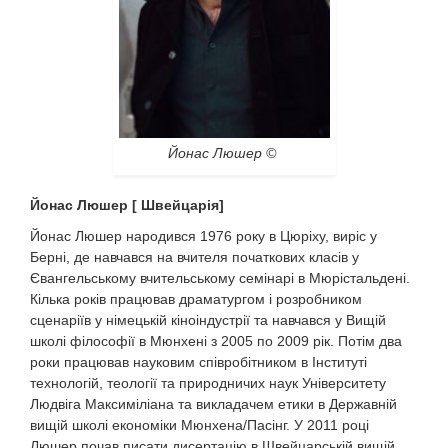
Йонас Люшер ©
Йонас Люшер [ Швейцарія]
Йонас Люшер народився 1976 року в Цюріху, виріс у
Берні, де навчався на вчителя початкових класів у
Євангельському вчительському семінарі в Мюрістальдені.
Кілька років працював драматургом і розробником
сценаріїв у німецькій кіноіндустрії та навчався у Вищій
школі філософії в Мюнхені з 2005 по 2009 рік. Потім два
роки працював науковим співробітником в Інституті
технологій, теології та природничих наук Університету
Людвіга Максиміліана та викладачем етики в Державній
вищій школі економіки Мюнхена/Пасінг. У 2011 році
Люшер почав писати дисертацію в Швейцарській вищій