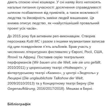
дають спокою нічні кошмари. У сні наяву його непокоять
нагальні питання сучасності: досягнення справедливості
шляхом позбавляння від привілеїв, а також можливості
людства та ймовірність заміни людей машинами. Ця
книжка описує людство, як «найуспішніший провальний
проект усіх часів».
До 2015 року був активним реп-виконавцем. Створив
персонажа
Kutti MC
і разом з іншими музикантами записав
під цим псевдонімом п’ять альбомів. Брав участь у
численних літературних фестивалях у Європі, Росії, США,
Японії та Африці. Поставив серію театральних
перформансів (
Wir bauen uns die Welt, wie sie uns gefällt
,
2010/2011) у цюрихському театрі «Ноймаркт», у
вінтертурському театрі «Казино», у центрі «Зюдполь» у
Люцерні (
Die unglaublichste Talkshow der Welt
,
2009/2010/2013) та у Концертному театрі Берну (
Die
Gegenaufklärung
, 2016/2017/2018). Мешкає в Берні.
Бібліографія