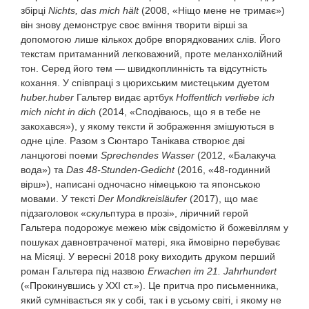
збірці
Nichts, das mich hält
(2008, «Ніщо мене не тримає»)
він знову демонструє своє вміння творити вірші за
допомогою лише кількох добре впорядкованих слів. Його
текстам притаманний легковажний, проте меланхолійний
тон. Серед його тем — швидкоплинність та відсутність
кохання. У співпраці з цюрихським мистецьким дуетом
huber.huber
Гальтер видає артбук
Hoffentlich verliebe ich
mich nicht in dich
(2014, «Сподіваюсь, що я в тебе не
закохався»), у якому тексти й зображення змішуються в
одне ціле. Разом з Сюнтаро Танікава створює дві
ланцюгові поеми
Sprechendes Wasser
(2012, «Балакуча
вода») та
Das 48-Stunden-Gedicht
(2016, «48-годинний
вірш»), написані одночасно німецькою та японською
мовами. У тексті
Der Mondkreisläufer
(2017), що має
підзаголовок «скульптура в прозі», ліричний герой
Гальтера подорожує межею між свідомістю й божевіллям у
пошуках давновтраченої матері, яка ймовірно перебуває
на Місяці. У вересні 2018 року виходить друком перший
роман Гальтера під назвою
Erwachen im 21. Jahrhundert
(«Прокинувшись у ХХІ ст.»). Це притча про письменника,
який сумнівається як у собі, так і в усьому світі, і якому не