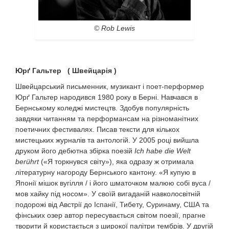
© Rob Lewis
Юрґ Гальтер ( Швейцарія )
Швейцарський письменник, музикант і поет-перформер
Юрґ Гальтер народився 1980 року в Берні. Навчався в
Бернському коледжі мистецтв. Здобув популярність
завдяки читанням та перформансам на різноманітних
поетичних фестивалях. Писав тексти для кількох
мистецьких журналів та антологій. У 2005 році вийшла
друком його дебютна збірка поезій
Ich habe die Welt
berührt
(«Я торкнувся світу»), яка одразу ж отримала
літературну нагороду Бернського кантону. «Я купую в
Японії мішок вугілля / і його шматочком малюю собі вуса /
мов хайку під носом». У своїй вигаданій навколосвітній
подорожі від Австрії до Іспанії, Тибету, Суринаму, США та
фінських озер автор пересувається світом поезії, прагне
творити й користається з широкої палітри тембрів. У другій